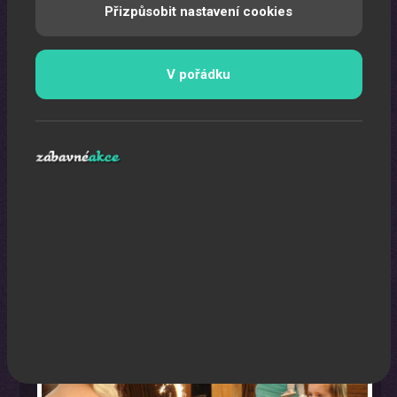
Přizpůsobit nastavení cookies
V pořádku
Oslava narozenin s animátorem
Uspořádáme pro vaše děti nezapomenutelnou oslavu.