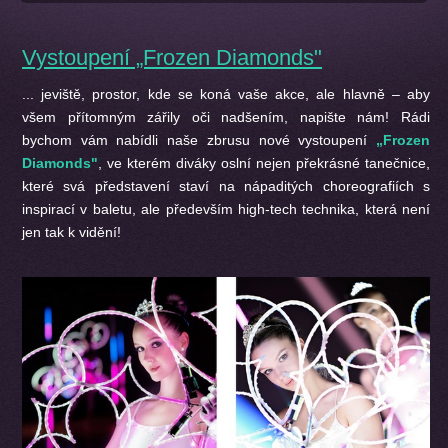
Vystoupení „Frozen Diamonds"
... jeviště, prostor, kde se koná vaše akce, ale hlavně – aby
všem přítomným zářily oči nadšením, napište nám! Rádi
bychom vám nabídli naše zbrusu nové vystoupení
„Frozen
Diamonds"
, ve kterém diváky oslní nejen překrásné tanečnice,
které svá představení staví na nápaditých choreografiích s
inspirací v baletu, ale především high-tech technika, která není
jen tak k vidění!