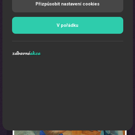
Přizpůsobit nastavení cookies
V pořádku
Oslava narozenin s animátorem
Uspořádáme pro vaše děti nezapomenutelnou oslavu.