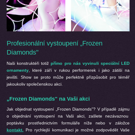
Profesionální vystoupení „Frozen
Diamonds"
Naši konstruktéři totiž
přímo pro nás vyvinuli speciální LED
ornamenty
, které září v rukou performerek i jako zátiší na
jevišti. Show se proto může perfektně přizpůsobit pro téměř
jakoukoliv společenskou akci.
„Frozen Diamonds" na Vaši akci
Jak objednat vystoupení „Frozen Diamonds"? V případě zájmu
o objednání vystoupení na Vaši akci, zašlete nezávaznou
poptávku prostřednictvím formuláře níže nebo v záložce
kontakt.
Pro rychlejší komunikaci je možné zodpovědět Vaše