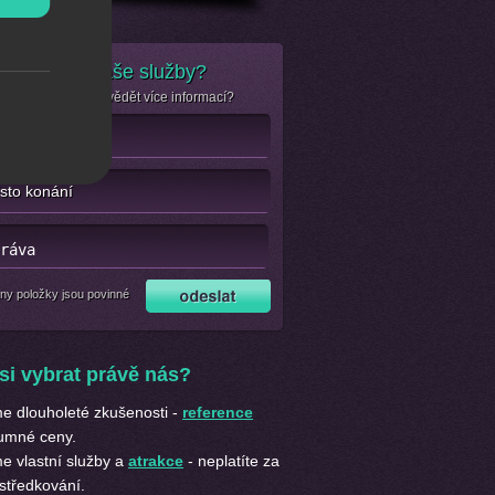
e zájem o naše služby?
se jen chcete dozvědět více informací?
ny položky jsou povinné
si vybrat právě nás?
 dlouholeté zkušenosti -
reference
umné ceny.
 vlastní služby a
atrakce
- neplatíte za
středkování.