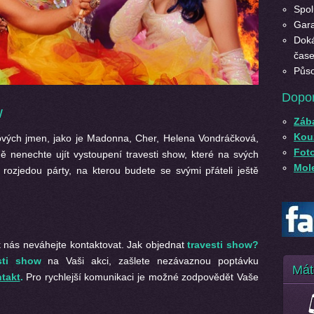
Spol
Gara
Doká
čase
Půso
Dopo
w
Záb
Kouz
kových jmen, jako je Madonna, Cher, Helena Vondráčková,
Fot
 nenechte ujít vystoupení travesti show, které na svých
Mole
rozjedou párty, na kterou budete se svými přáteli ještě
k nás neváhejte kontaktovat. Jak objednat
travesti show?
sti show
na Vaši akci, zašlete nezávaznou poptávku
Mát
takt
.
Pro rychlejší komunikaci je možné zodpovědět Vaše