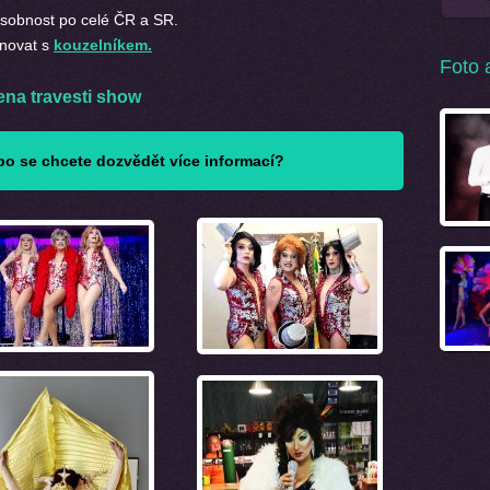
sobnost po celé ČR a SR.
inovat s
kouzelníkem.
Foto 
ena travesti show
o se chcete dozvědět více informací?