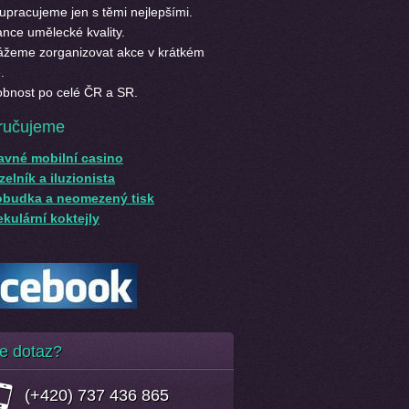
upracujeme jen s těmi nejlepšími.
nce umělecké kvality.
žeme zorganizovat akce v krátkém
.
bnost po celé ČR a SR.
ručujeme
avné mobilní casino
elník a iluzionista
obudka a neomezený tisk
kulární koktejly
e dotaz?
(+420) 737 436 865