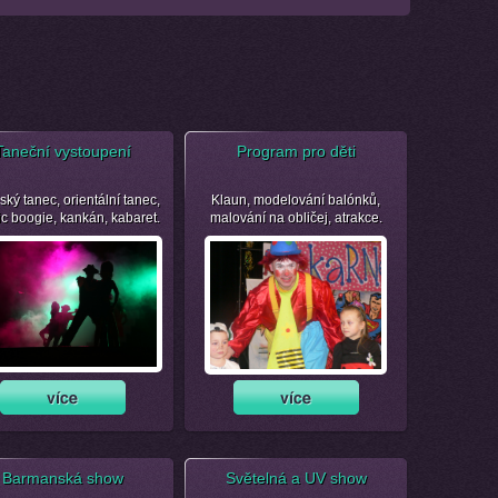
Taneční vystoupení
Program pro děti
ský tanec, orientální tanec,
Klaun, modelování balónků,
ic boogie, kankán, kabaret.
malování na obličej, atrakce.
Barmanská show
Světelná a UV show