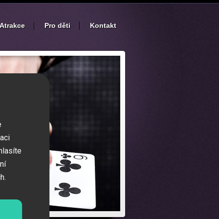
Atrakce
Pro děti
Kontakt
e
aci
hlasíte
ní
h.