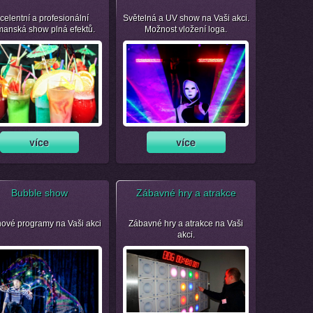
celentní a profesionální
Světelná a UV show na Vaši akci.
manská show plná efektů.
Možnost vložení loga.
Bubble show
Zábavné hry a atrakce
nové programy na Vaši akci
Zábavné hry a atrakce na Vaši
akci.