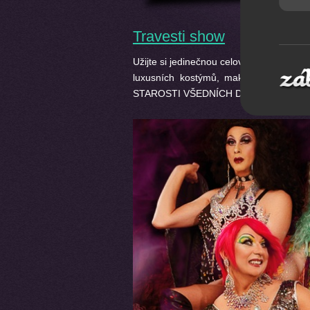
Travesti show
Užijte si jedinečnou celovečerní show 
luxusních kostýmů, makeupu a preci
STAROSTI VŠEDNÍCH DNŮ A BAVTE SE