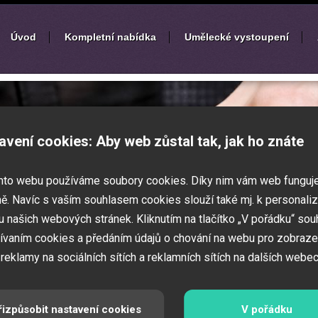
Úvod
Kompletní nabídka
Umělecké vystoupení
í
zábavných akcí
avení cookies: Aby web zůstal tak, jak ho znáte
k nebo ples? Připravujete svatbu,
mto webu používáme soubory cookies. Díky nim vám web funguj
vné představení pro děti? Pak jste
 Zajistíme Vám jednotlivé umělce na Vaši
ě. Navíc s vaším souhlasem cookies slouží také mj. k personaliz
í zábavných a firemních akcí.
 našich webových stránek. Kliknutím na tlačítko „V pořádku“ sou
ívaním cookies a předáním údajů o chování na webu pro zobraze
 reklamy na sociálních sítích a reklamních sítích na dalších webec
řizpůsobit nastavení cookies
V pořádku