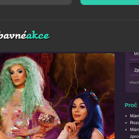
Mát
plnou českých i světových hvězd hudebního nebe, okázalých
Nebo 
zního stylingu, který Vám vyrazí dech! ZAPOMEŇTE NA
 S NÁMI!
Všech
Proč 
Máme
Roz
Máme
zpro