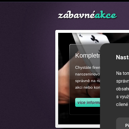
Kompletní zajištěn
Nast
Chystáte firemní akci, večíre
Na to
narozeninovou oslavu či zába
správně na našich stránkách.
správn
akci nebo kompletní zajištěn
obsahu
s využ
cílené
P