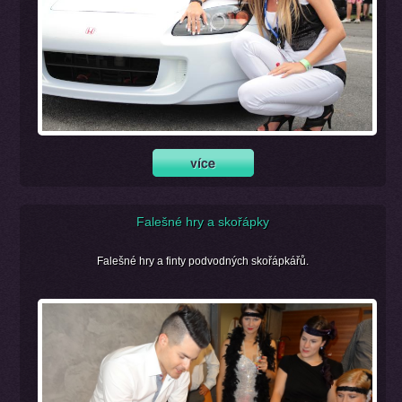
Falešné hry a skořápky
Falešné hry a finty podvodných skořápkářů.