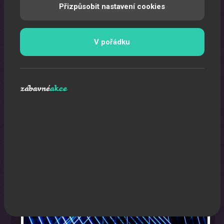
Přizpůsobit nastavení cookies
V pořádku
Laser show
Pomocí laserů Vám vytvoříme exkluzivní laser show.