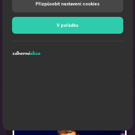
Přizpůsobit nastavení cookies
V pořádku
Moderátor
Zkušený moderátor je základ každé Vaší pořádané akce.