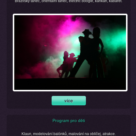
Brazilský tanec, orientální tanec, electric boogie, kankán, kabaret.
Program pro děti
Klaun, modelování balónků, malování na obličej, atrakce.