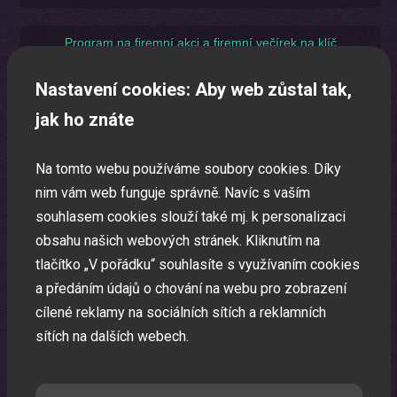
Program na firemní akci a firemní večírek na klíč
Zábavná akce na míru dle Vašeho přání.
Nastavení cookies: Aby web zůstal tak,
jak ho znáte
Na tomto webu používáme soubory cookies. Díky
nim vám web funguje správně. Navíc s vaším
souhlasem cookies slouží také mj. k personalizaci
obsahu našich webových stránek. Kliknutím na
tlačítko „V pořádku“ souhlasíte s využívaním cookies
a předáním údajů o chování na webu pro zobrazení
cílené reklamy na sociálních sítích a reklamních
sítích na dalších webech.