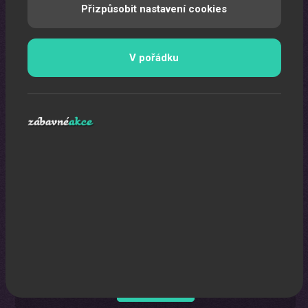
Přizpůsobit nastavení cookies
Oslava narozenin s animátorem
V pořádku
Uspořádáme pro vaše děti nezapomenutelnou oslavu.