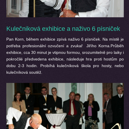
Kulečniková exhibice a naživo 6 písniček
Pan Korn, během exhibice zpívá naživo 6 písniček. Na místě je
potřeba profesionální ozvučení a zvukař Jiřího Korna.Průběh
exhibice, cca 30 minut je vtipnou formou, srozumitelně pro laiky i
pokročilé předvedena exhibice, následuje hra proti hostům po
dobu 2-3 hodin. Probíhá kulečníková škola pro hosty, nebo
kulečníková soutěž.