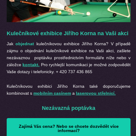
Kulečníkové exhibice Jiřího Korna na Vaši akci
Jak
objednat
kulečníkovou exhibice Jiřího Korna? V případě
zájmu o objednání kulečníkové exhibice na Vaši akci, zašlete
nezávaznou poptávku prostřednictvím formuláře níže nebo v
záložce
kontakt.
Pro rychlejší komunikaci je možné zodpovědět
Vaše dotazy i telefonicky. + 420 737 436 865
Kulečníkovou exhibici Jiřího Korna
také doporučujeme
kombinovat s
mobilním casínem
a
laserovou střelnicí.
Nezávazná poptávka
Zajímá Vás cena? Nebo se chcete dozvědět více
informací?