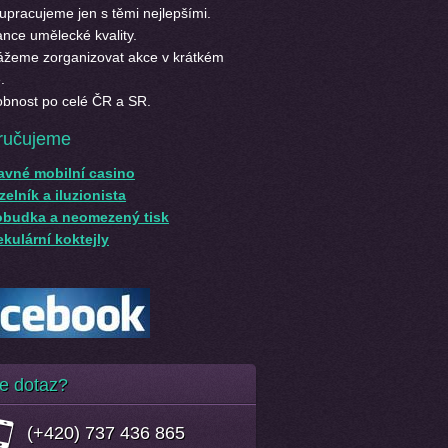
upracujeme jen s těmi nejlepšími.
nce umělecké kvality.
žeme zorganizovat akce v krátkém
.
bnost po celé ČR a SR.
ručujeme
avné mobilní casino
elník a iluzionista
obudka a neomezený tisk
kulární koktejly
e dotaz?
(+420) 737 436 865