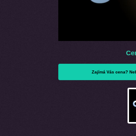
Cen
Zajímá Vás cena? Neb