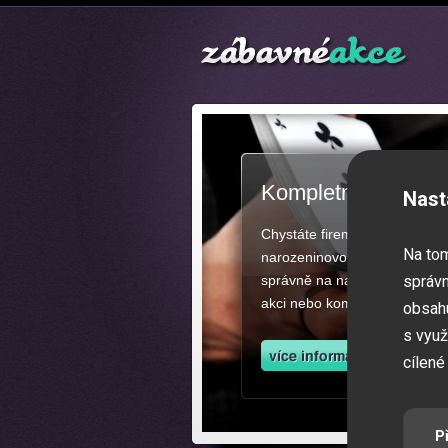
Kompletní zajištěn
Nast
Chystáte firemní akci, večíre
Na to
narozeninovou oslavu či zába
správně na našich stránkách.
správn
akci nebo kompletní zajištěn
obsahu
s využ
cílené
P