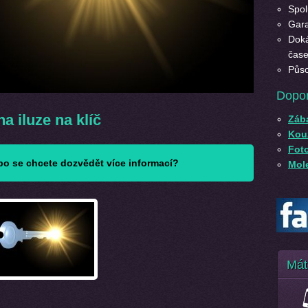
Spol
Gara
Doká
čase
Půso
Dopo
a iluze na klíč
Záb
Kouz
Fot
o se chcete dozvědět více informací?
Mole
Mát