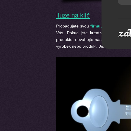
Iluze na klíč
Propagujete svou
firmu,
výrobek nebo 
Vás. Pokud jste kreativní firma a h
produktu, neváhejte nás
kontaktovat
.
výrobek nebo produkt. Jen u nás máte n