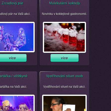
Zrcadlový pár
Molekulární koktejly
dlový pár na Vaši akci.
Novinku v koktejlové gastronomii.
artářka / věštkyně
Vystřihování siluet osob
artářka na Vaši akci.
Vystřihování siluet na Vaši akci.