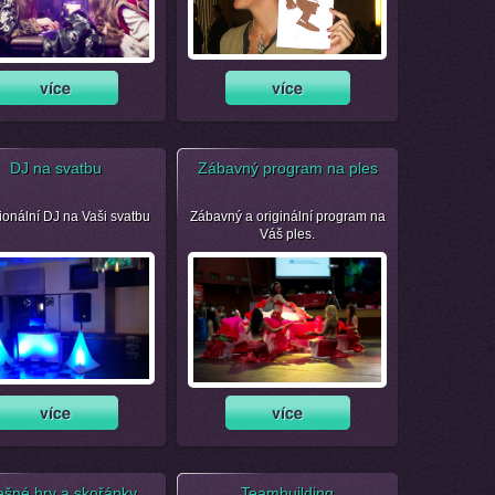
DJ na svatbu
Zábavný program na ples
ionální DJ na Vaši svatbu
Zábavný a originální program na
Váš ples.
ešné hry a skořápky
Teambuilding