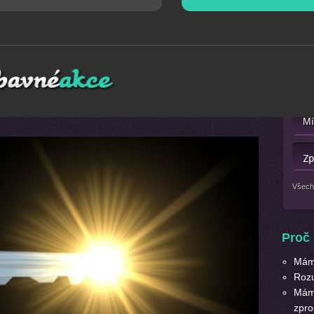
Mát
nové logo?
Navrhneme
Vám řešení připravené přímo pro
Nebo 
ledáte nový a
originální
způsob prezentace reklamy či
Vymyslíme a zrealizuje kouzla, do nichž zapojíme jakýkoliv
a výběr.
Všech
Proč 
Máme
Roz
Máme
zpro