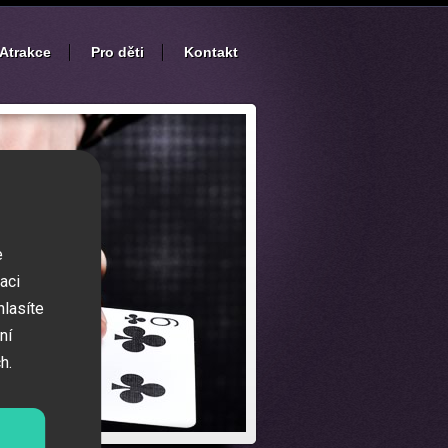
Atrakce
Pro děti
Kontakt
e
aci
hlasíte
ní
h.