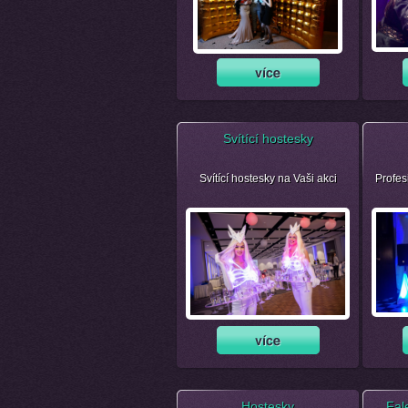
Svítící hostesky
Svítící hostesky na Vaši akci
Profes
Hostesky
Fal