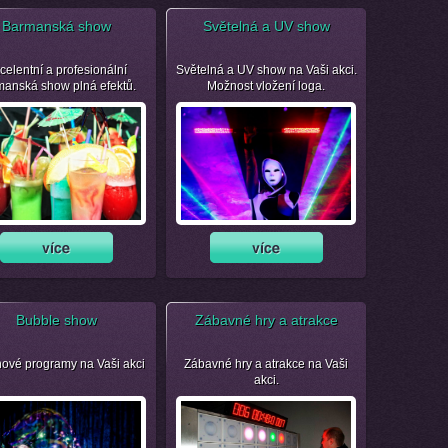
Barmanská show
Světelná a UV show
celentní a profesionální
Světelná a UV show na Vaši akci.
manská show plná efektů.
Možnost vložení loga.
Bubble show
Zábavné hry a atrakce
nové programy na Vaši akci
Zábavné hry a atrakce na Vaši
akci.