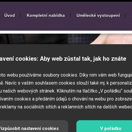
Úvod
Kompletní nabídka
Umělecké vystoupení
í
zábavných akcí
avení cookies: Aby web zůstal tak, jak ho znáte
k nebo ples? Připravujete svatbu,
mto webu používáme soubory cookies. Díky nim vám web funguj
vné představení pro děti? Pak jste
 Zajistíme Vám jednotlivé umělce na Vaši
ě. Navíc s vaším souhlasem cookies slouží také mj. k personaliz
í zábavných a firemních akcí.
 našich webových stránek. Kliknutím na tlačítko „V pořádku“ sou
ívaním cookies a předáním údajů o chování na webu pro zobraze
 reklamy na sociálních sítích a reklamních sítích na dalších webec
řizpůsobit nastavení cookies
V pořádku