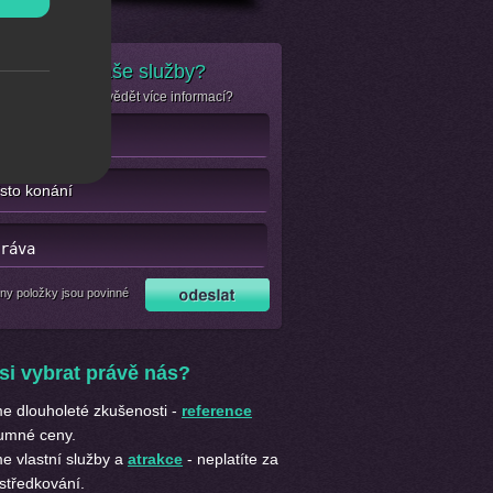
e zájem o naše služby?
se jen chcete dozvědět více informací?
ny položky jsou povinné
si vybrat právě nás?
 dlouholeté zkušenosti -
reference
umné ceny.
 vlastní služby a
atrakce
- neplatíte za
středkování.