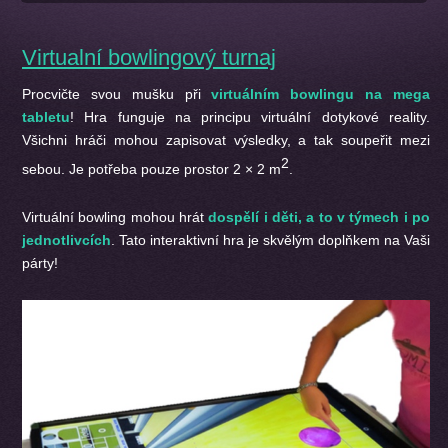
Virtualní bowlingový turnaj
Procvičte svou mušku při
virtuálním bowlingu na mega
tabletu
! Hra funguje na principu virtuální dotykové reality.
Všichni hráči mohou zapisovat výsledky, a tak soupeřit mezi
2
sebou. Je potřeba pouze prostor 2 × 2 m
.
Virtuální bowling mohou hrát
dospělí i děti, a to v týmech i po
jednotlivcích
. Tato interaktivní hra je skvělým doplňkem na Vaši
párty!