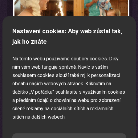
Nastavení cookies: Aby web zůstal tak,
jak ho znáte
Na tomto webu používáme soubory cookies. Díky
nim vám web funguje správně. Navíc s vaším
souhlasem cookies slouží také mj. k personalizaci
obsahu našich webových stránek. Kliknutím na
Laser show
tlačítko „V pořádku“ souhlasíte s využívaním cookies
a předáním údajů o chování na webu pro zobrazení
Pomocí laserů Vám vytvoříme exkluzivní laser show.
cílené reklamy na sociálních sítích a reklamních
sítích na dalších webech.