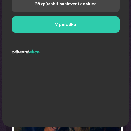
Přizpůsobit nastavení cookies
V pořádku
Karikaturista
Jedná se o originální a nezapomenutelný zážitek.