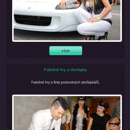
Falešné hry a skořápky
Falešné hry a finty podvodných skořápkářů.