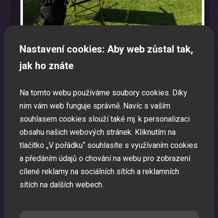
Nastavení cookies: Aby web zůstal tak,
jak ho znáte
Moderátor
Na tomto webu používáme soubory cookies. Díky
nim vám web funguje správně. Navíc s vaším
Zkušený moderátor je základ každé Vaší pořádané akce.
souhlasem cookies slouží také mj. k personalizaci
obsahu našich webových stránek. Kliknutím na
tlačítko „V pořádku“ souhlasíte s využívaním cookies
a předáním údajů o chování na webu pro zobrazení
cílené reklamy na sociálních sítích a reklamních
sítích na dalších webech.