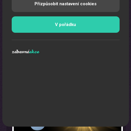
Přizpůsobit nastavení cookies
V pořádku
Program na firemní akci a firemní večírek na klíč
Zábavná akce na míru dle Vašeho přání.