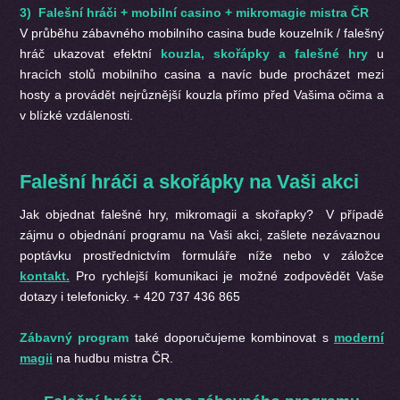
3) Falešní hráči + mobilní casino + mikromagie mistra ČR
V průběhu zábavného mobilního casina bude kouzelník / falešný
hráč ukazovat efektní
kouzla, skořápky a falešné hry
u
hracích stolů mobilního casina a navíc bude procházet mezi
hosty a provádět nejrůznější kouzla přímo před Vašima očima a
v blízké vzdálenosti.
Falešní hráči a skořápky na Vaši akci
Jak objednat falešné hry, mikromagii a skořapky? V případě
zájmu o objednání programu na Vaši akci, zašlete nezávaznou
poptávku prostřednictvím formuláře níže nebo v záložce
kontakt.
Pro rychlejší komunikaci je možné zodpovědět Vaše
dotazy i telefonicky. + 420 737 436 865
Zábavný program
také doporučujeme kombinovat s
moderní
magii
na hudbu mistra ČR.