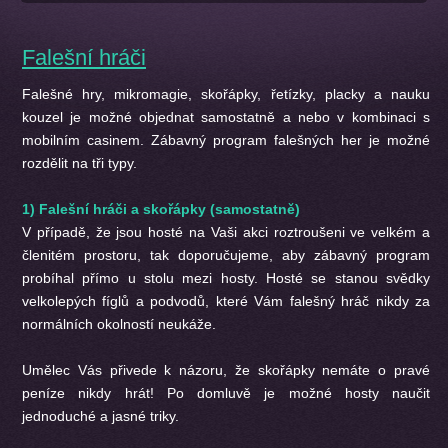
Falešní hráči
Falešné hry, mikromagie, skořápky, řetízky, placky a nauku
kouzel je možné objednat samostatně a nebo v kombinaci s
mobilním casinem. Zábavný program falešných her je možné
rozdělit na tři typy.
1) Falešní hráči a skořápky (samostatně)
V případě, že jsou hosté na Vaši akci roztroušeni ve velkém a
členitém prostoru, tak doporučujeme, aby zábavný program
probíhal přímo u stolu mezi hosty. Hosté se stanou svědky
velkolepých fíglů a podvodů, které Vám falešný hráč nikdy za
normálních okolností neukáže.
Umělec Vás přivede k názoru, že skořápky nemáte o pravé
peníze nikdy hrát! Po domluvě je možné hosty naučit
jednoduché a jasné triky.