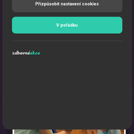
Přizpůsobit nastavení cookies
V pořádku
Oslava narozenin s animátorem
Uspořádáme pro vaše děti nezapomenutelnou oslavu.