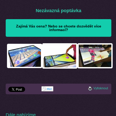
Nezávazná poptávka
Zajímá Vás cena? Nebo se chcete dozvědět více
informací?
Vytisknout
Dále nabízíme