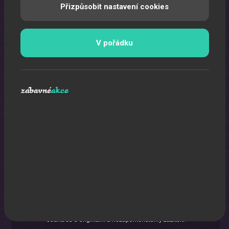
Přizpůsobit nastavení cookies
V pořádku
Karikaturista
Jedná se o originální a nezapomenutelný zážitek.