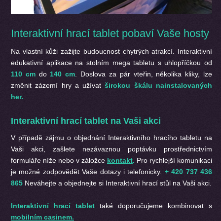
Interaktivní hrací tablet pobaví Vaše hosty
Na vlastní kůži zažijte budoucnost chytrých atrakcí. Interaktivní
edukativní aplikace na stolním mega tabletu s uhlopříčkou od
110 cm
do
140 cm
. Doslova za pár vteřin, několika kliky, lze
změnit zázemí hry a užívat
širokou škálu nainstalovaných
her.
Interaktivní hrací tablet na Vaši akci
V případě zájmu o objednání
Interaktivního hracího tabletu na
Vaši akci, zašlete nezávaznou poptávku prostřednictvím
formuláře níže nebo v záložce
kontakt
.
Pro rychlejší komunikaci
je možné zodpovědět Vaše dotazy i telefonicky.
+ 420 737 436
865
Neváhejte a objednejte si Interaktivní hrací stůl na Vaši akci.
Interaktivní hrací tablet
také doporučujeme kombinovat s
mobilním casinem.