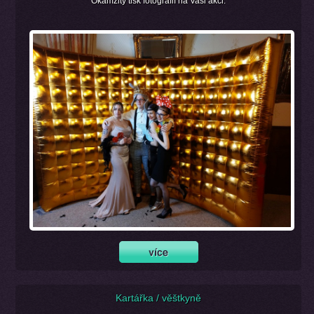
Okamžitý tisk fotografií na Vaši akci.
Kartářka / věštkyně