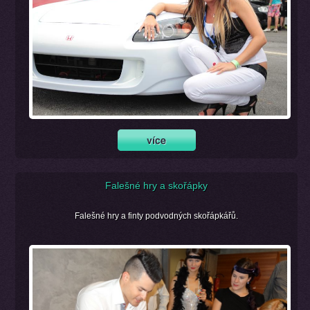
Falešné hry a skořápky
Falešné hry a finty podvodných skořápkářů.