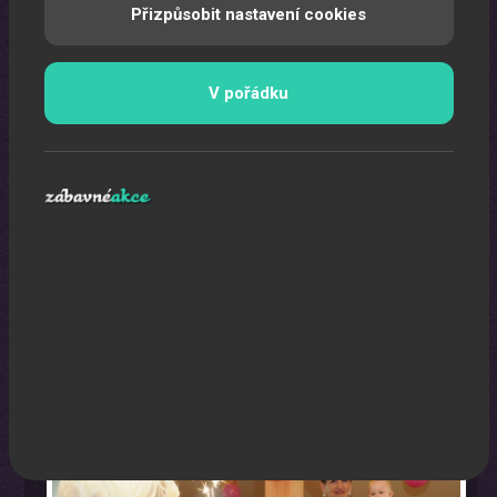
Přizpůsobit nastavení cookies
V pořádku
Oslava narozenin s animátorem
Uspořádáme pro vaše děti nezapomenutelnou oslavu.