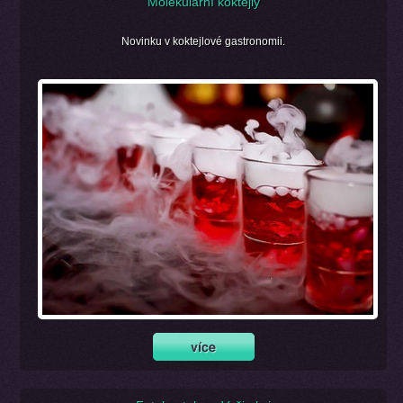
Molekulární koktejly
Novinku v koktejlové gastronomii.