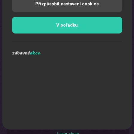
Přizpůsobit nastavení cookies
Uspořádáme pro vaše děti nezapomenutelnou oslavu.
V pořádku
Laser show