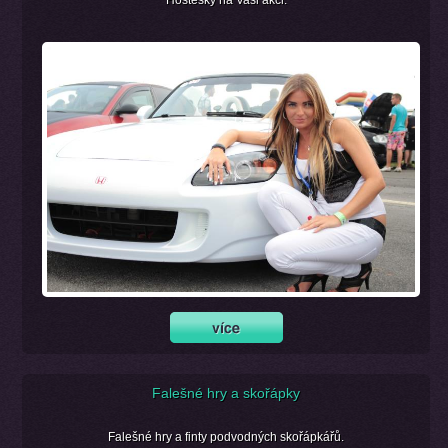
Falešné hry a skořápky
Falešné hry a finty podvodných skořápkářů.