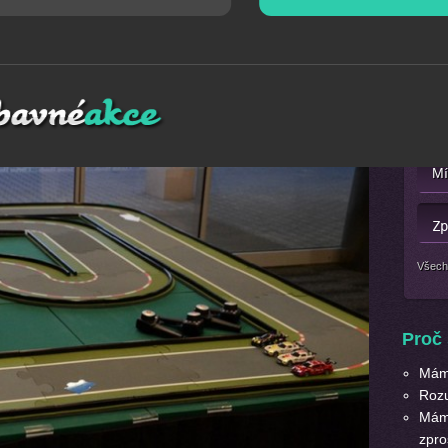
a
Mát
Závody s moderními autíčky dodají vaší akci tu správnou
Nebo 
ky, muže i ženy.
Všech
Proč 
Máme
Roz
Máme
zpro