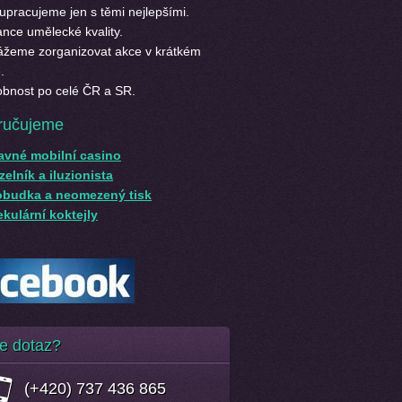
upracujeme jen s těmi nejlepšími.
nce umělecké kvality.
žeme zorganizovat akce v krátkém
.
bnost po celé ČR a SR.
ručujeme
avné mobilní casino
elník a iluzionista
obudka a neomezený tisk
kulární koktejly
e dotaz?
(+420) 737 436 865