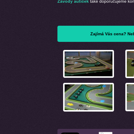
Závody autíček
také doporučujeme ko
Zajímá Vás cena? Neb