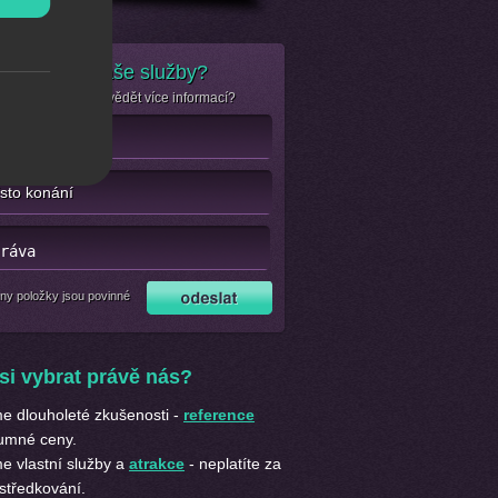
e zájem o naše služby?
se jen chcete dozvědět více informací?
ny položky jsou povinné
si vybrat právě nás?
 dlouholeté zkušenosti -
reference
umné ceny.
 vlastní služby a
atrakce
- neplatíte za
středkování.