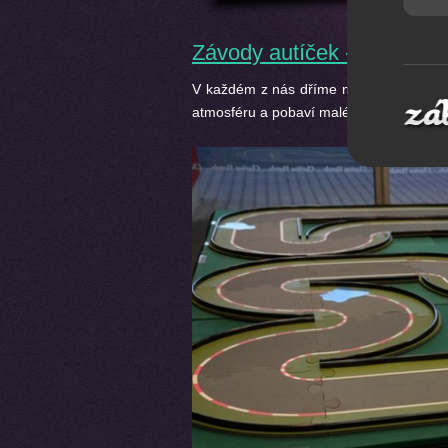
Závody autíček - autodráh
V každém z nás dříme malé hravé dítě. 
atmosféru a pobaví malé i velké závodní