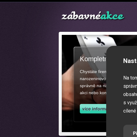
Kompletní zajištěn
Nast
Chystáte firemní akci, večíre
Na to
narozeninovou oslavu či zába
správně na našich stránkách.
správn
akci nebo kompletní zajištěn
obsahu
s využ
cílené
P