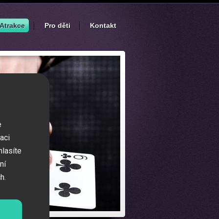
Atrakce
Pro děti
Kontakt
e
aci
hlasíte
ní
h.