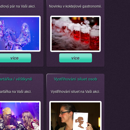
dlový pár na Vaši akci.
Novinku v koktejlové gastronomii.
artářka / věštkyně
Vystřihování siluet osob
artářka na Vaši akci.
Vystřihování siluet na Vaši akci.