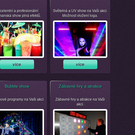
celentní a profesionální
Světelná a UV show na Vaši akci.
manská show plná efektů.
Možnost vložení loga.
Bubble show
Zábavné hry a atrakce
nové programy na Vaši akci
Zábavné hry a atrakce na Vaši
akci.