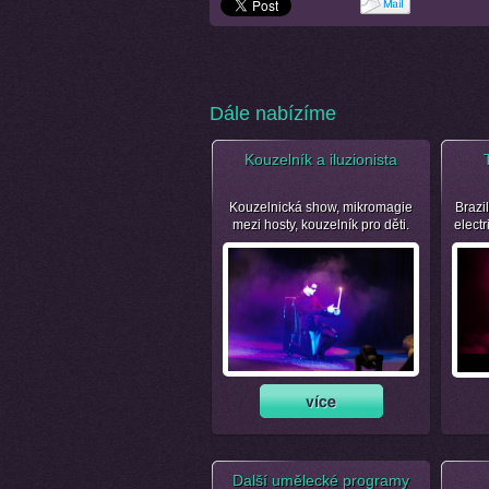
Dále nabízíme
Kouzelník a iluzionista
Kouzelnická show, mikromagie
Brazil
mezi hosty, kouzelník pro děti.
electr
Další umělecké programy