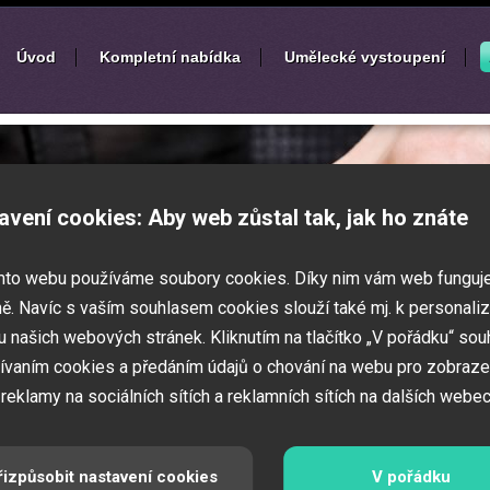
Úvod
Kompletní nabídka
Umělecké vystoupení
í
zábavných akcí
avení cookies: Aby web zůstal tak, jak ho znáte
k nebo ples? Připravujete svatbu,
mto webu používáme soubory cookies. Díky nim vám web funguj
vné představení pro děti? Pak jste
 Zajistíme Vám jednotlivé umělce na Vaši
ě. Navíc s vaším souhlasem cookies slouží také mj. k personaliz
í zábavných a firemních akcí.
 našich webových stránek. Kliknutím na tlačítko „V pořádku“ sou
ívaním cookies a předáním údajů o chování na webu pro zobraze
 reklamy na sociálních sítích a reklamních sítích na dalších webec
řizpůsobit nastavení cookies
V pořádku