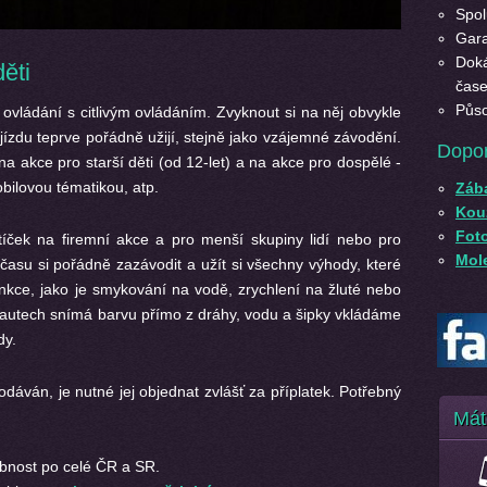
Spol
Gara
Doká
ěti
čase
Půso
ovládání s citlivým ovládáním. Zvyknout si na něj obvykle
jízdu teprve pořádně užijí, stejně jako vzájemné závodění.
Dopo
a akce pro starší děti (od 12-let) a na akce pro dospělé -
bilovou tématikou, atp.
Záb
Kouz
Fot
íček na firemní akce a pro menší skupiny lidí nebo pro
Mole
času si pořádně zazávodit a užít si všechny výhody, které
unkce, jako je smykování na vodě, zrychlení na žluté nebo
 autech snímá barvu přímo z dráhy, vodu a šipky vkládáme
dy.
áván, je nutné jej objednat zvlášť za příplatek. Potřebný
Mát
bnost po celé ČR a SR.