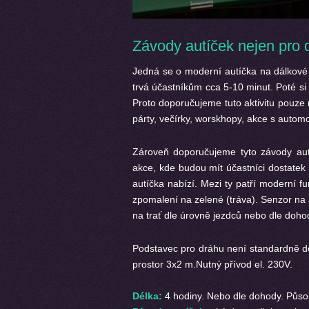
Závody autíček nejen pro d
Jedná se o moderní autíčka na dálkové 
trvá účastníkům cca 5-10 minut. Poté si 
Proto doporučujeme tuto aktivitu pouze n
párty, večírky, worskhopy, akce s automo
Zároveň doporučujeme tyto závody aut
akce, kde budou mít účastníci dostatek 
autíčka nabízí. Mezi ty patří moderní f
zpomalení na zelené (tráva). Senzor na
na trať dle úrovně jezdců nebo dle doho
Podstavec pro dráhu není standardně dod
prostor 3x2 m.Nutný přívod el. 230V.
Délka:
4 hodiny. Nebo dle dohody. Půso