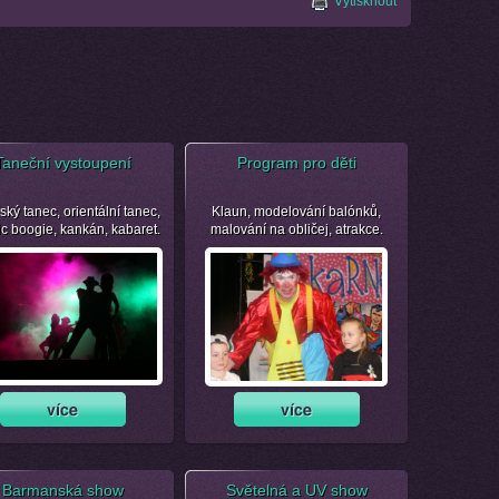
Vytisknout
Taneční vystoupení
Program pro děti
ský tanec, orientální tanec,
Klaun, modelování balónků,
ic boogie, kankán, kabaret.
malování na obličej, atrakce.
Barmanská show
Světelná a UV show