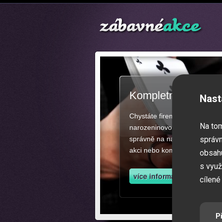
Kompletní zajištěn
Nast
Chystáte firemní akci, večíre
Na to
narozeninovou oslavu či zába
správně na našich stránkách.
správn
akci nebo kompletní zajištěn
obsahu
s využ
cílené
P