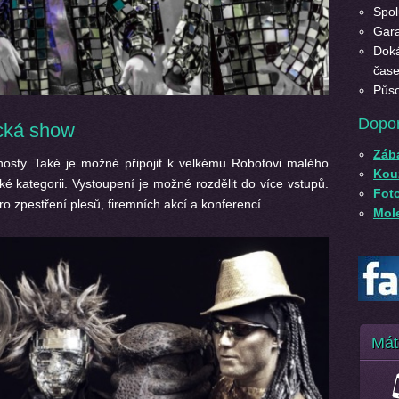
Spol
Gara
Doká
čase
Půso
Dopo
ická show
Záb
hosty. Také je možné připojit k velkému Robotovi malého
Kouz
ské kategorii. Vystoupení je možné rozdělit do více vstupů.
Fot
o zpestření plesů, firemních akcí a konferencí.
Mole
Mát