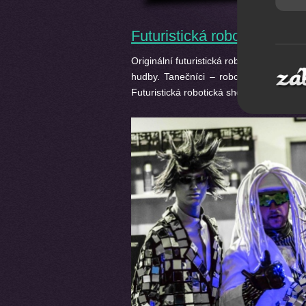
Futuristická robotická sho
Originální futuristická robotická show 
hudby. Tanečníci – roboti, přijdou na 
Futuristická robotická show bude patřit 