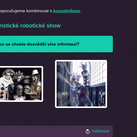
doporučujeme kombinovat s
kouzelníkem.
ristické robotické show
o se chcete dozvědět více informací?
Vytisknout