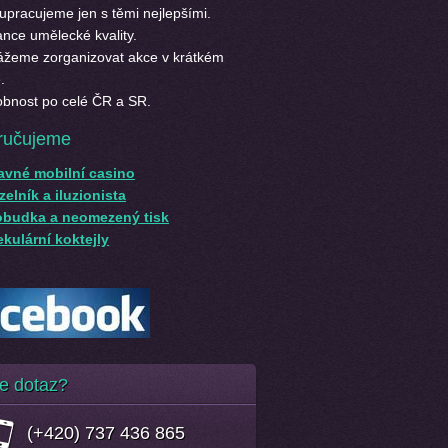
upracujeme jen s těmi nejlepšími.
nce umělecké kvality.
žeme zorganizovat akce v krátkém
.
bnost po celé ČR a SR.
ručujeme
avné mobilní casino
elník a iluzionista
obudka a neomezený tisk
kulární koktejly
e dotaz?
(+420) 737 436 865