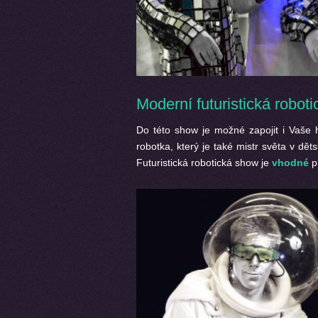
Moderní futuristická robot
Do této show je možné zapojit i Vaše 
robotka, který je také mistr světa v dět
Futuristická robotická show je
vhodné
pr