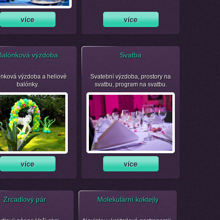
Balónková výzdoba
Svatba
nková výzdoba a heliové
Svatební výzdoba, prostory na
balónky.
svatbu, program na svatbu.
Zrcadlový pár
Molekulární koktejly