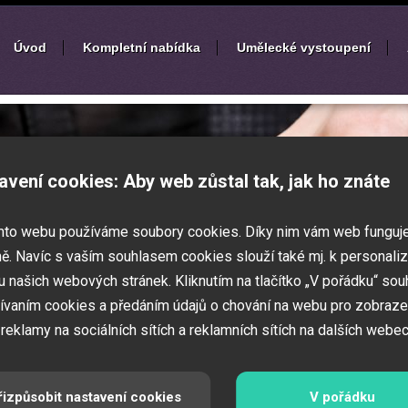
Úvod
Kompletní nabídka
Umělecké vystoupení
í
zábavných akcí
avení cookies: Aby web zůstal tak, jak ho znáte
k nebo ples? Připravujete svatbu,
mto webu používáme soubory cookies. Díky nim vám web funguj
vné představení pro děti? Pak jste
 Zajistíme Vám jednotlivé umělce na Vaši
ě. Navíc s vaším souhlasem cookies slouží také mj. k personaliz
í zábavných a firemních akcí.
 našich webových stránek. Kliknutím na tlačítko „V pořádku“ sou
ívaním cookies a předáním údajů o chování na webu pro zobraze
 reklamy na sociálních sítích a reklamních sítích na dalších webec
řizpůsobit nastavení cookies
V pořádku