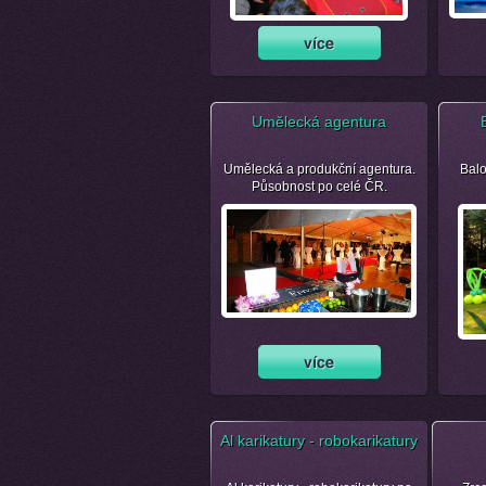
Umělecká agentura
Umělecká a produkční agentura.
Balo
Působnost po celé ČR.
Al karikatury - robokarikatury