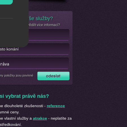
e zájem o naše služby?
se jen chcete dozvědět více informací?
ny položky jsou povinné
si vybrat právě nás?
 dlouholeté zkušenosti -
reference
umné ceny.
 vlastní služby a
atrakce
- neplatíte za
středkování.