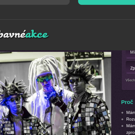
w
Mát
na Vaši akci. Vystoupení je prováděno za doprovodu moderní
Nebo 
podium. Kde rozjedou svoji světelnou robo taneční show.
mezi ty nejlepší okamžiky a zážitky večera.
Všech
Proč 
Máme
Roz
Máme
zpro