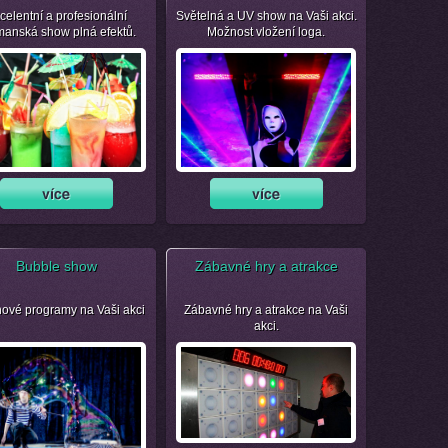
celentní a profesionální
Světelná a UV show na Vaši akci.
manská show plná efektů.
Možnost vložení loga.
Bubble show
Zábavné hry a atrakce
nové programy na Vaši akci
Zábavné hry a atrakce na Vaši
akci.