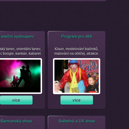
Taneční vystoupení
Program pro děti
ský tanec, orientální tanec,
Klaun, modelování balónků,
ic boogie, kankán, kabaret.
malování na obličej, atrakce.
Barmanská show
Světelná a UV show