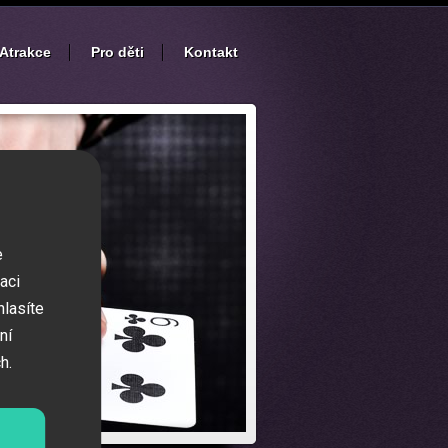
Atrakce
Pro děti
Kontakt
e
aci
hlasíte
ní
h.