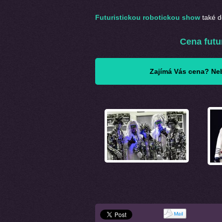
Futuristickou robotickou show
také 
Cena futu
Zajímá Vás cena? Neb