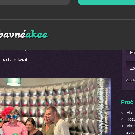
24 - Hornbach
Mát
ním večírku pro firmu Hornbach v termínu 27. 9. 2024
Nebo 
a
četně obsluhy.
žství rekvizit.
Všech
Proč 
Máme
Roz
Máme
zpro