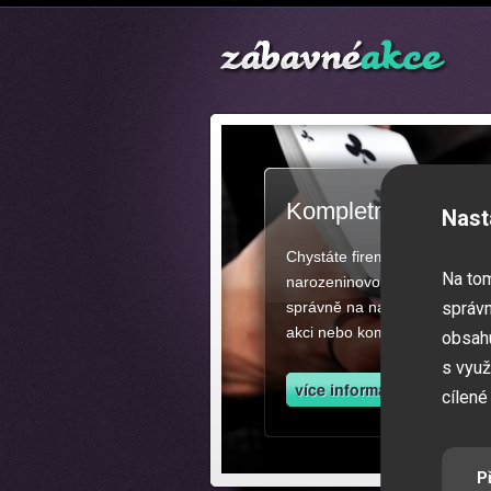
Kompletní zajištěn
Nast
Chystáte firemní akci, večíre
Na to
narozeninovou oslavu či zába
správně na našich stránkách.
správn
akci nebo kompletní zajištěn
obsahu
s využ
cílené
P