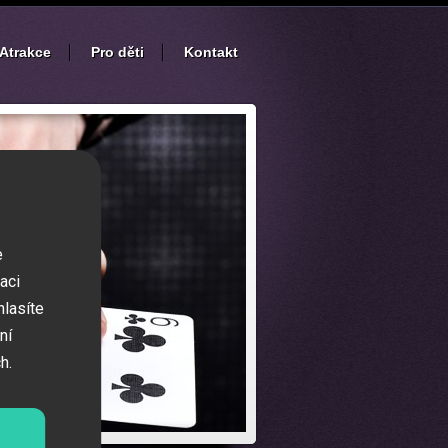
Atrakce
Pro děti
Kontakt
e
aci
hlasíte
ní
h.