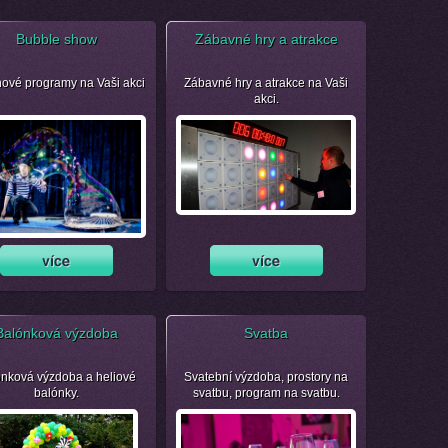
Bubble show
Zábavné hry a atrakce
nové programy na Vaši akci
Zábavné hry a atrakce na Vaši
akci.
Balónková výzdoba
Svatba
nková výzdoba a heliové
Svatební výzdoba, prostory na
balónky.
svatbu, program na svatbu.