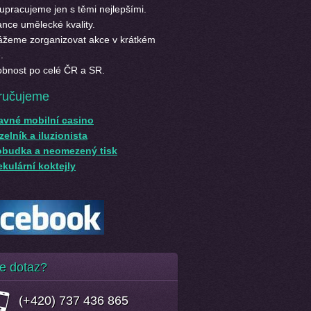
upracujeme jen s těmi nejlepšími.
nce umělecké kvality.
žeme zorganizovat akce v krátkém
.
bnost po celé ČR a SR.
ručujeme
avné mobilní casino
elník a iluzionista
obudka a neomezený tisk
kulární koktejly
e dotaz?
(+420) 737 436 865