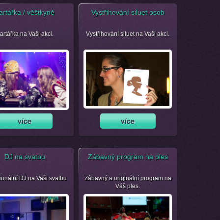
artářka / věštkyně
Vystřihování siluet osob
artářka na Vaši akci.
Vystřihování siluet na Vaši akci.
DJ na svatbu
Zábavný program na ples
ionální DJ na Vaši svatbu
Zábavný a originální program na
Váš ples.