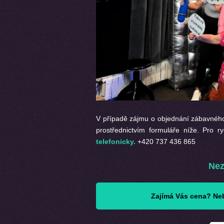
V případě zájmu o objednání zábavnéh
prostřednictvím formuláře níže. Pro 
telefonicky.
+420 737 436 865
Nez
Zajímá Vás cena? Neb