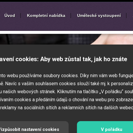
Úvod
Kompletní nabídka
Umělecké vystoupení
í
zábavných akcí
avení cookies: Aby web zůstal tak, jak ho znáte
k nebo ples? Připravujete svatbu,
mto webu používáme soubory cookies. Díky nim vám web funguj
vné představení pro děti? Pak jste
 Zajistíme Vám jednotlivé umělce na Vaši
ě. Navíc s vaším souhlasem cookies slouží také mj. k personaliz
í zábavných a firemních akcí.
 našich webových stránek. Kliknutím na tlačítko „V pořádku“ sou
ívaním cookies a předáním údajů o chování na webu pro zobraze
 reklamy na sociálních sítích a reklamních sítích na dalších webec
řizpůsobit nastavení cookies
V pořádku