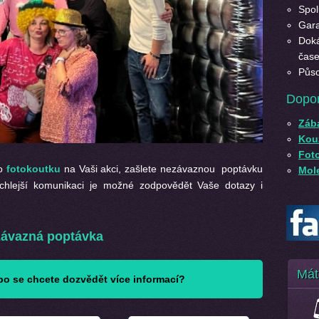
Spol
Gara
Doká
čase
Půso
Dopo
Záb
Kouz
Fot
o
fotokoutku
na Vaši akci, zašlete nezávaznou poptávku
Mole
rychlejší komunikaci je možné zodpovědět Vaše dotazy i
ávazná poptávka
Mát
o se chcete dozvědět více informací?