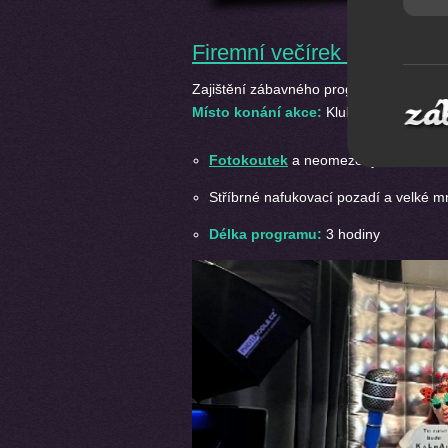
Firemní večírek 27. 9. 20
Zajištění zábavného programu
na firem
Místo konání akce:
Klub Parník Ostrav
Fotokoutek
a neomezený tisk fotek v
Stříbrné nafukovací pozadí a velké mno
Délka programu:
3 hodiny