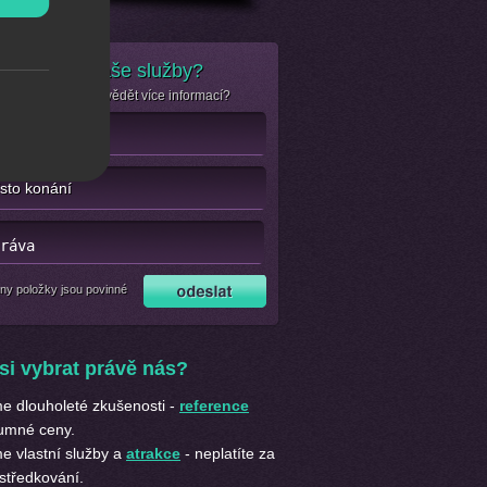
e zájem o naše služby?
se jen chcete dozvědět více informací?
ny položky jsou povinné
si vybrat právě nás?
 dlouholeté zkušenosti -
reference
umné ceny.
 vlastní služby a
atrakce
- neplatíte za
středkování.