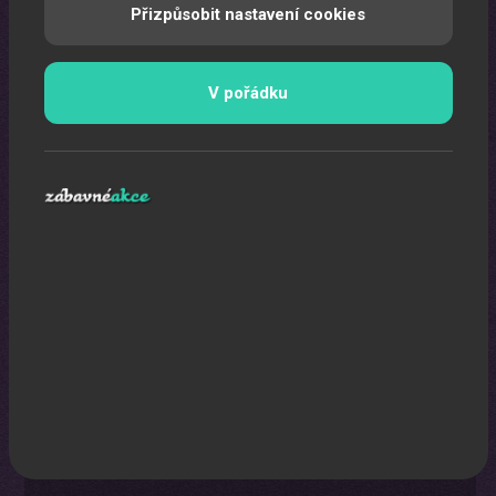
Přizpůsobit nastavení cookies
Pomocí laserů Vám vytvoříme exkluzivní laser show.
V pořádku
Karikaturista