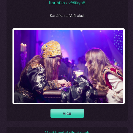
Kartářka / věštkyně
Kartářka na Vaši akci.
Vystřihování siluet osob