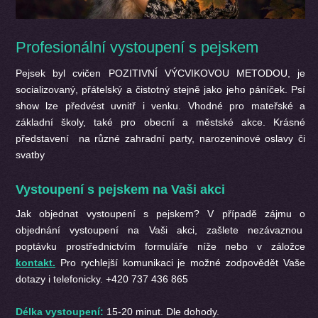
Profesionální vystoupení s pejskem
Pejsek byl cvičen POZITIVNÍ VÝCVIKOVOU METODOU, je
socializovaný, přátelský a čistotný stejně jako jeho páníček. Psí
show lze předvést uvnitř i venku. Vhodné pro mateřské a
základní školy, také pro obecní a městské akce. Krásné
představení na různé zahradní party, narozeninové oslavy či
svatby
Vystoupení s pejskem na Vaši akci
Jak objednat vystoupení s pejskem? V případě zájmu o
objednání vystoupení na Vaši akci, zašlete nezávaznou
poptávku prostřednictvím formuláře níže nebo v záložce
kontakt.
Pro rychlejší komunikaci je možné zodpovědět Vaše
dotazy i telefonicky. +420 737 436 865
Délka vystoupení:
15-20 minut. Dle dohody.