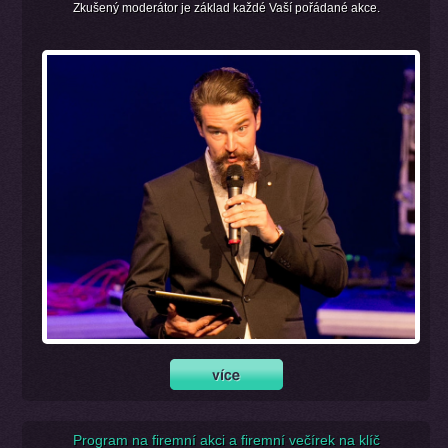
Zkušený moderátor je základ každé Vaší pořádané akce.
Program na firemní akci a firemní večírek na klíč