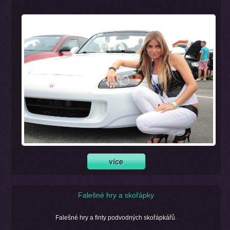
Falešné hry a skořápky
Falešné hry a finty podvodných skořápkářů.