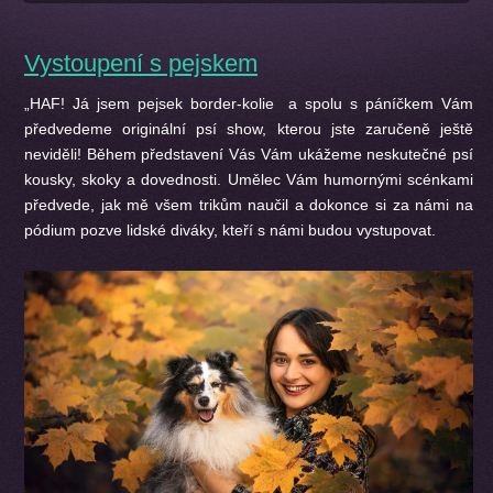
Vystoupení s pejskem
„HAF! Já jsem pejsek border-kolie a spolu s páníčkem Vám
předvedeme originální psí show, kterou jste zaručeně ještě
neviděli! Během představení Vás Vám ukážeme neskutečné psí
kousky, skoky a dovednosti. Umělec Vám humornými scénkami
předvede, jak mě všem trikům naučil a dokonce si za námi na
pódium pozve lidské diváky, kteří s námi budou vystupovat.