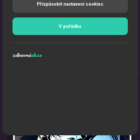
Přizpůsobit nastavení cookies
V pořádku
Karikaturista
Jedná se o originální a nezapomenutelný zážitek.