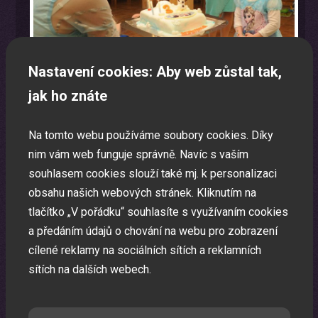
Nastavení cookies: Aby web zůstal tak,
jak ho znáte
Na tomto webu používáme soubory cookies. Díky
Laser show
nim vám web funguje správně. Navíc s vaším
souhlasem cookies slouží také mj. k personalizaci
Pomocí laserů Vám vytvoříme exkluzivní laser show.
obsahu našich webových stránek. Kliknutím na
tlačítko „V pořádku“ souhlasíte s využívaním cookies
a předáním údajů o chování na webu pro zobrazení
cílené reklamy na sociálních sítích a reklamních
sítích na dalších webech.