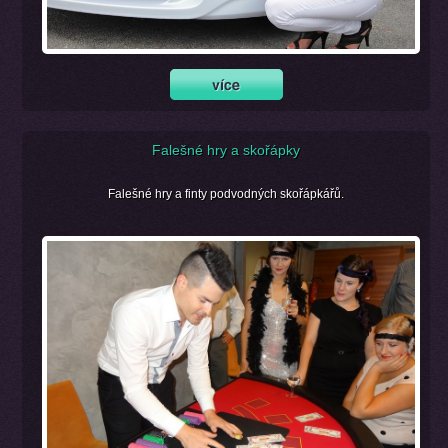
Falešné hry a skořápky
Falešné hry a finty podvodných skořápkářů.