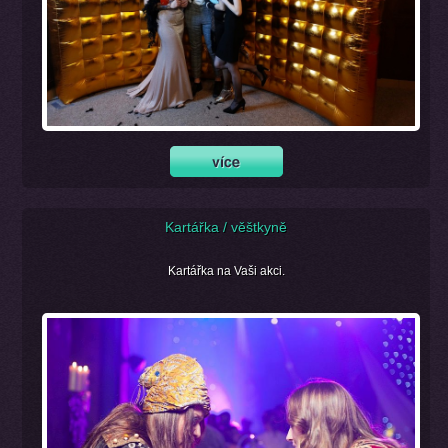
Kartářka / věštkyně
Kartářka na Vaši akci.