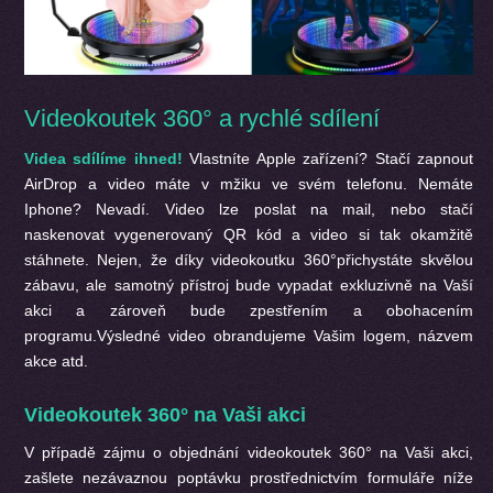
Videokoutek 360° a rychlé sdílení
Videa sdílíme ihned!
Vlastníte Apple zařízení? Stačí zapnout
AirDrop a video máte v mžiku ve svém telefonu. Nemáte
Iphone? Nevadí. Video lze poslat na mail, nebo stačí
naskenovat vygenerovaný QR kód a video si tak okamžitě
stáhnete. Nejen, že díky videokoutku 360°přichystáte skvělou
zábavu, ale samotný přístroj bude vypadat exkluzivně na Vaší
akci a zároveň bude zpestřením a obohacením
programu.Výsledné video obrandujeme Vašim logem, názvem
akce atd.
Videokoutek 360° na Vaši akci
V případě zájmu o objednání
videokoutek 360° na Vaši akci,
zašlete nezávaznou poptávku prostřednictvím formuláře níže