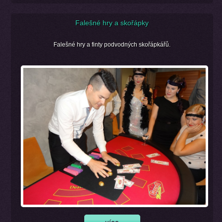
Falešné hry a skořápky
Falešné hry a finty podvodných skořápkářů.