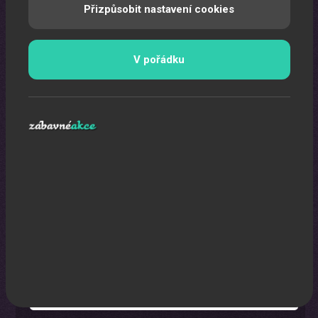
Přizpůsobit nastavení cookies
V pořádku
Laser show
Pomocí laserů Vám vytvoříme exkluzivní laser show.