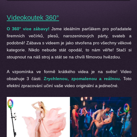
Videokoutek 360°
O 360° vice zábavy!
Jsme ideálním parťákem pro pořadatele
firemních večírků, plesů, narozeninových párty, svateb a
podobně! Zábava s videem je jako stvořena pro všechny věkové
kategorie. Nikdo nebude stát opodál, to nám věřte! Stačí si
stoupnout na náš stroj a stát se na chvíli filmovou hvězdou.
A vzpomínka ve formě krátkého videa je na světe! Video
obsahuje 3 části.
Zrychlenou, zpomalenou a reálnou.
Toto
efektní zpracování učiní vaše video originální a jedinečné.