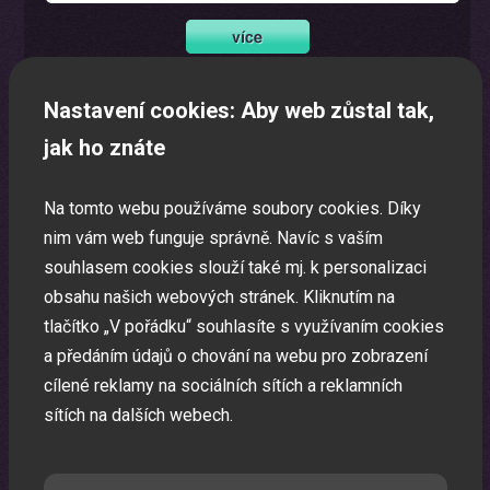
Nastavení cookies: Aby web zůstal tak,
Oslava narozenin s animátorem
jak ho znáte
Uspořádáme pro vaše děti nezapomenutelnou oslavu.
Na tomto webu používáme soubory cookies. Díky
nim vám web funguje správně. Navíc s vaším
souhlasem cookies slouží také mj. k personalizaci
obsahu našich webových stránek. Kliknutím na
tlačítko „V pořádku“ souhlasíte s využívaním cookies
a předáním údajů o chování na webu pro zobrazení
cílené reklamy na sociálních sítích a reklamních
sítích na dalších webech.