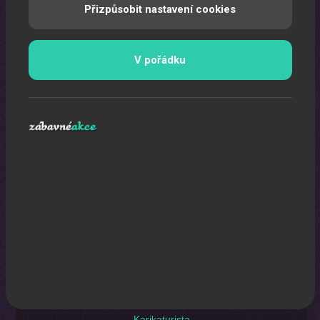
Přizpůsobit nastavení cookies
Laser show
Pomocí laserů Vám vytvoříme exkluzivní laser show.
V pořádku
Karikaturista