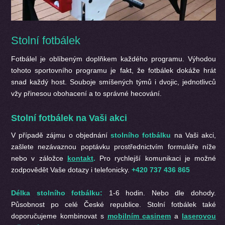
Stolní fotbálek
Fotbálel je oblíbeným doplňkem každého programu. Výhodou
tohoto sportovního programu je fakt, že fotbálek dokáže hrát
snad každý host. Souboje smíšených týmů i dvojic, jednotlivců
vžy přinesou obohacení a to správné hecování.
Stolní fotbálek na Vaši akci
V případě zájmu o objednání
stolního fotbálku
na Vaši akci,
zašlete nezávaznou poptávku prostřednictvím formuláře níže
nebo v záložce
kontakt
.
Pro rychlejší komunikaci je možné
zodpovědět Vaše dotazy i telefonicky.
+420 737 436 865
Délka stolního fotbálku:
1-6 hodin. Nebo dle dohody.
Působnost po celé České republice.
Stolní fotbálek
také
doporučujeme kombinovat s
mobilním casinem
a
laserovou