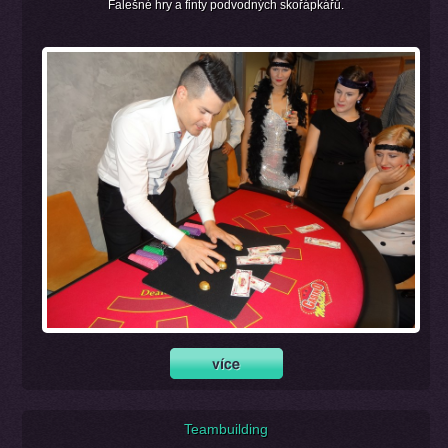
Falešné hry a finty podvodných skořápkářů.
Teambuilding