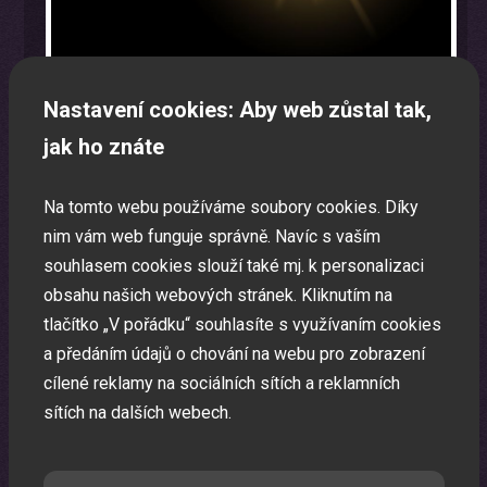
Nastavení cookies: Aby web zůstal tak,
jak ho znáte
Oslava narozenin s animátorem
Na tomto webu používáme soubory cookies. Díky
Uspořádáme pro vaše děti nezapomenutelnou oslavu.
nim vám web funguje správně. Navíc s vaším
souhlasem cookies slouží také mj. k personalizaci
obsahu našich webových stránek. Kliknutím na
tlačítko „V pořádku“ souhlasíte s využívaním cookies
a předáním údajů o chování na webu pro zobrazení
cílené reklamy na sociálních sítích a reklamních
sítích na dalších webech.