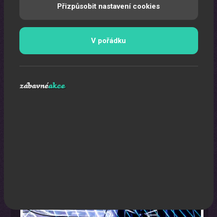
Přizpůsobit nastavení cookies
V pořádku
Laser show
Pomocí laserů Vám vytvoříme exkluzivní laser show.