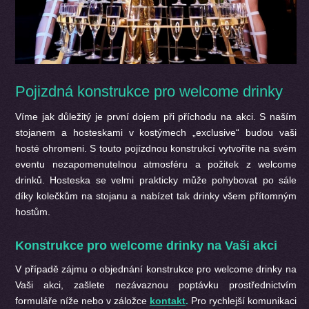
Pojizdná konstrukce pro welcome drinky
Víme jak důležitý je první dojem při příchodu na akci. S naším
stojanem a hosteskami v kostýmech „exclusive“ budou vaši
hosté ohromeni. S touto pojízdnou konstrukcí vytvoříte na svém
eventu nezapomenutelnou atmosféru a požitek z welcome
drinků. Hosteska se velmi prakticky může pohybovat po sále
díky kolečkům na stojanu a nabízet tak drinky všem přítomným
hostům.
Konstrukce pro welcome drinky
na Vaši akci
V případě zájmu o objednání
konstrukce pro welcome drinky
na
Vaši akci, zašlete nezávaznou poptávku prostřednictvím
formuláře níže nebo v záložce
kontakt
.
Pro rychlejší komunikaci