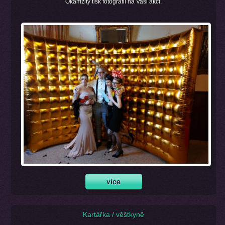
Okamžitý tisk fotografií na Vaši akci.
Kartářka / věštkyně