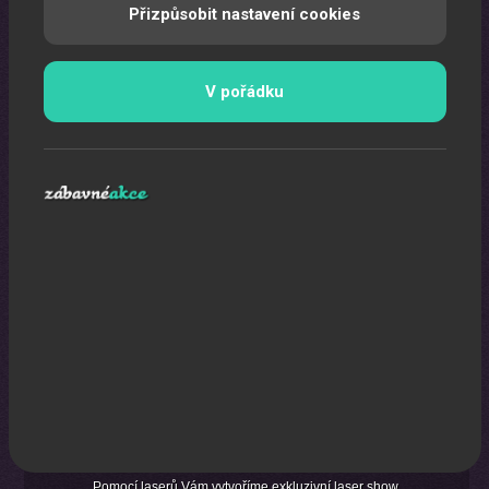
Přizpůsobit nastavení cookies
V pořádku
Laser show
Pomocí laserů Vám vytvoříme exkluzivní laser show.