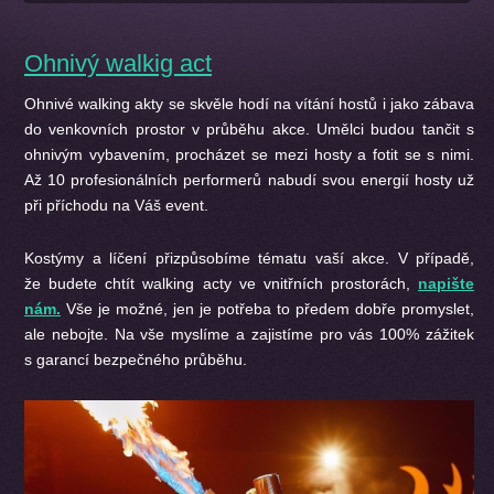
Ohnivý walkig act
Ohnivé walking akty se skvěle hodí na vítání hostů i jako zábava
do venkovních prostor v průběhu akce. Umělci budou tančit s
ohnivým vybavením, procházet se mezi hosty a fotit se s nimi.
Až 10 profesionálních performerů nabudí svou energií hosty už
při příchodu na Váš event.
Kostýmy a líčení přizpůsobíme tématu vaší akce. V případě,
že budete chtít walking acty ve vnitřních prostorách,
napište
nám.
Vše je možné, jen je potřeba to předem dobře promyslet,
ale nebojte. Na vše myslíme a zajistíme pro vás 100% zážitek
s garancí bezpečného průběhu.