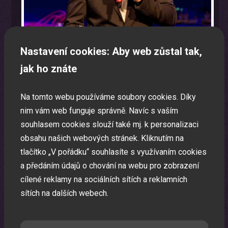
Nastavení cookies: Aby web zůstal tak,
jak ho znáte
Na tomto webu používáme soubory cookies. Díky
Program na firemní akci a firemní večírek na klíč
nim vám web funguje správně. Navíc s vaším
souhlasem cookies slouží také mj. k personalizaci
Zábavná akce na míru dle Vašeho přání.
obsahu našich webových stránek. Kliknutím na
tlačítko „V pořádku“ souhlasíte s využívaním cookies
a předáním údajů o chování na webu pro zobrazení
cílené reklamy na sociálních sítích a reklamních
sítích na dalších webech.