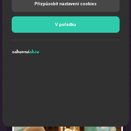
Přizpůsobit nastavení cookies
V pořádku
Oslava narozenin s animátorem
Uspořádáme pro vaše děti nezapomenutelnou oslavu.