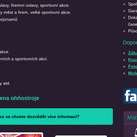
Spol
avy, firemní oslavy, sportovní akce.
Gara
vy měst a firem, velké sportovní akce.
Doká
h významů
čase
Půso
Dopo
akce.
Záb
urních a sportovních akcí.
Kouz
Fot
Mole
y atd.
ena ohňostroje
o se chcete dozvědět více informací?
Mát