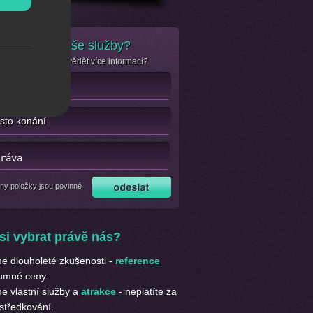
e zájem o naše služby?
se jen chcete dozvědět více informací?
ny položky jsou povinné
si vybrat právě nás?
 dlouholeté zkušenosti -
reference
umné ceny.
 vlastní služby a
atrakce
- neplatíte za
středkování.