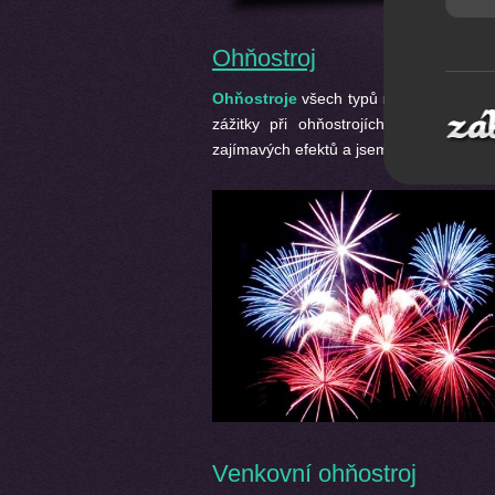
Ohňostroj
Ohňostroje
všech typů na špičkové pro
zážitky při ohňostrojích, které jso
zajímavých efektů a jsem schopni zajisti
Venkovní ohňostroj