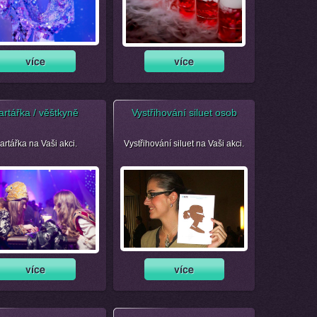
artářka / věštkyně
Vystřihování siluet osob
artářka na Vaši akci.
Vystřihování siluet na Vaši akci.