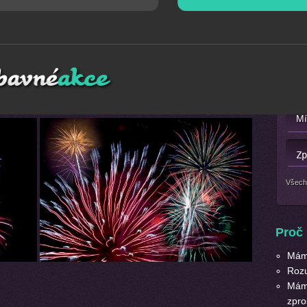
Mát
fesionální úrovni. Garantujeme Vám spokojenost a krásné
Nebo 
u skvělým vyvrcholením Vaší akce. Máme na výběr plno
t
ohňostroj
podle Vašich přání a požadavků.
Všech
Proč 
Máme
Roz
Máme
zpro