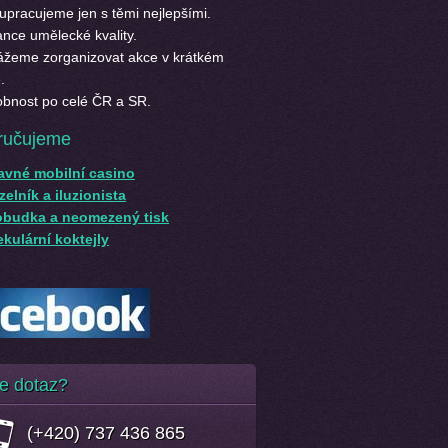
upracujeme jen s těmi nejlepšími.
nce umělecké kvality.
žeme zorganizovat akce v krátkém
.
bnost po celé ČR a SR.
ručujeme
avné mobilní casino
elník a iluzionista
obudka a neomezený tisk
kulární koktejly
e dotaz?
(+420) 737 436 865