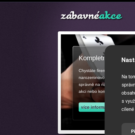
Kompletní zajištěn
Nast
Chystáte firemní akci, večíre
Na to
narozeninovou oslavu či zába
správně na našich stránkách.
správn
akci nebo kompletní zajištěn
obsahu
s využ
cílené
P