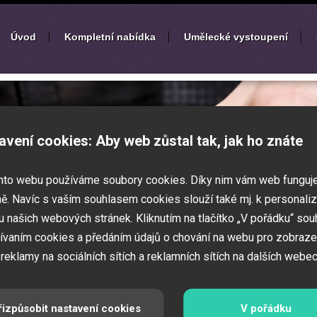
Úvod
Kompletní nabídka
Umělecké vystoupení
í
zábavných akcí
avení cookies: Aby web zůstal tak, jak ho znáte
k nebo ples? Připravujete svatbu,
mto webu používáme soubory cookies. Díky nim vám web funguj
vné představení pro děti? Pak jste
 Zajistíme Vám jednotlivé umělce na Vaši
ě. Navíc s vaším souhlasem cookies slouží také mj. k personaliz
í zábavných a firemních akcí.
 našich webových stránek. Kliknutím na tlačítko „V pořádku“ sou
ívaním cookies a předáním údajů o chování na webu pro zobraze
 reklamy na sociálních sítích a reklamních sítích na dalších webec
řizpůsobit nastavení cookies
V pořádku