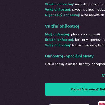
Střední ohňostroj:
městské a obecní osl
Velký ohňostroj:
silvestry, výroční osla
Gigantický ohňostroj:
akce největšíc
Vnitřní ohňostroj
M
alý ohňostroj:
plesy, akce pro děti.
Střední ohňostroj:
koncerty, sportovní 
Velký ohňostroj:
televizní přenosy kult
Ohňostroj - speciální efekty
Hořící nápisy a číslice, konfety, ohňopád
C
Zajímá Vás cena? Neb