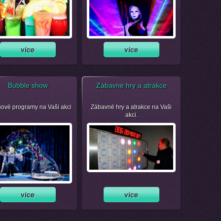
Bubble show
Zábavné hry a atrakce
nové programy na Vaši akci
Zábavné hry a atrakce na Vaši
akci.