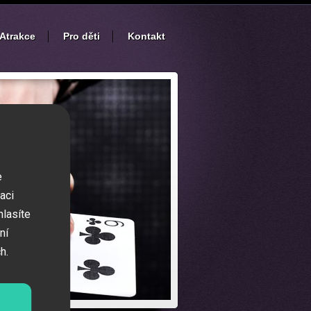
Atrakce
Pro děti
Kontakt
e
aci
hlasíte
ní
h.