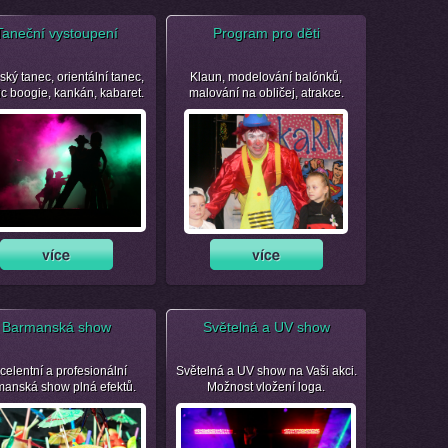
Taneční vystoupení
Program pro děti
ský tanec, orientální tanec,
Klaun, modelování balónků,
ic boogie, kankán, kabaret.
malování na obličej, atrakce.
Barmanská show
Světelná a UV show
celentní a profesionální
Světelná a UV show na Vaši akci.
manská show plná efektů.
Možnost vložení loga.