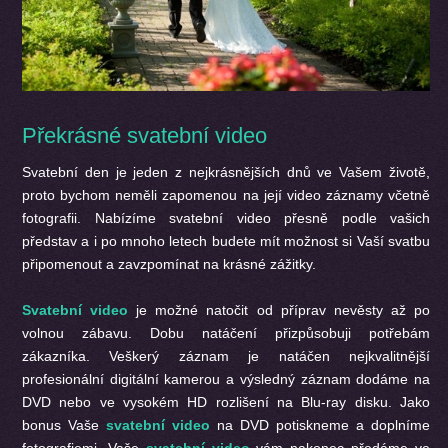
Překrásné svatební video
Svatební den je jeden z nejkrásnějších dnů ve Vašem životě,
proto bychom neměli zapomenou na její video záznamy včetně
fotografii. Nabízíme svatební video přesně podle vašich
představ a i po mnoho letech budete mít možnost si Vaší svatbu
připomenout a zavzpomínat na krásné zážitky.
Svatební video
je možné natočit od příprav nevěsty až po
volnou zábavu. Dobu natáčení přizpůsobuji potřebám
zákazníka. Veškerý záznam je natáčen nejkvalitnější
profesionální digitální kamerou a výsledný záznam dodáme na
DVD nebo ve vysokém HD rozlišení na Blu-ray disku. Jako
bonus Vaše
svatební video
na DVD potiskneme a doplníme
fotografiemi. Vaše
svatební video
vám nakonec předáme ve