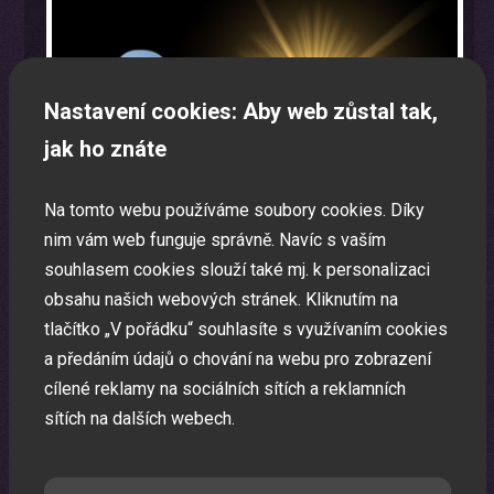
Nastavení cookies: Aby web zůstal tak,
jak ho znáte
Na tomto webu používáme soubory cookies. Díky
nim vám web funguje správně. Navíc s vaším
souhlasem cookies slouží také mj. k personalizaci
obsahu našich webových stránek. Kliknutím na
tlačítko „V pořádku“ souhlasíte s využívaním cookies
a předáním údajů o chování na webu pro zobrazení
Oslava narozenin s animátorem
cílené reklamy na sociálních sítích a reklamních
Uspořádáme pro vaše děti nezapomenutelnou oslavu.
sítích na dalších webech.