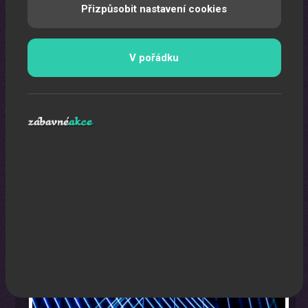
Přizpůsobit nastavení cookies
V pořádku
Laser show
Pomocí laserů Vám vytvoříme exkluzivní laser show.