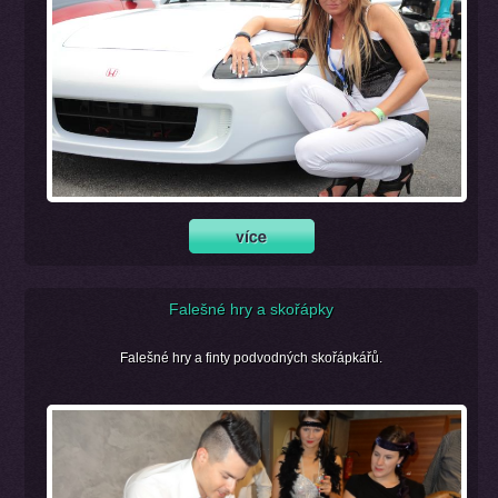
Falešné hry a skořápky
Falešné hry a finty podvodných skořápkářů.