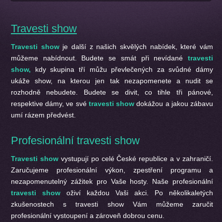
Travesti show
Travesti show
je další z našich skvělých nabídek, které vám
můžeme nabídnout. Budete se smát při nevídané
travesti
show,
kdy skupina tří můžu převlečených za svůdné dámy
ukáže show, na kterou jen tak nezapomenete a nudit se
rozhodně nebudete. Budete se divit, co tihle tři pánové,
respektive dámy, ve své
travesti show
dokážou a jakou zábavu
umí rázem předvést.
Profesionální travesti show
Travesti show
vystupují po celé České republice a v zahraničí.
Zaručujeme profesionální výkon, zpestření programu a
nezapomenutelný zážitek pro Vaše hosty. Naše profesionální
travesti show
oživí každou Vaši akci. Po několikaletých
zkušenostech s travesti show Vám můžeme zaručit
profesionální vystoupení a zároveň dobrou cenu.