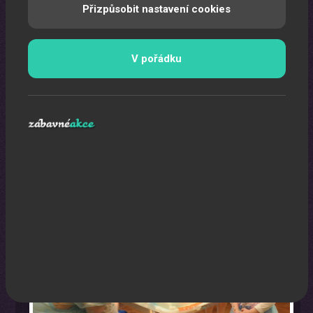
Přizpůsobit nastavení cookies
V pořádku
Oslava narozenin s animátorem
Uspořádáme pro vaše děti nezapomenutelnou oslavu.