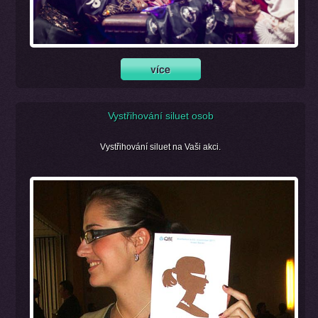
Vystřihování siluet osob
Vystřihování siluet na Vaši akci.