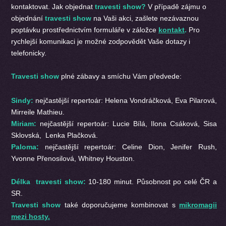
kontaktovat. Jak objednat
travesti show?
V případě zájmu o
objednání
travesti show
na Vaši akci, zašlete nezávaznou
poptávku prostřednictvím formuláře v záložce
kontakt
.
Pro
rychlejší komunikaci je možné zodpovědět Vaše dotazy i
telefonicky.
Travesti show
plné zábavy a smíchu Vám předvede:
Sindy:
nejčastější repertoár: Helena Vondráčková, Eva Pilarová,
Mirreile Mathieu.
Miriam:
nejčastější repertoár: Lucie Bílá, Ilona Csáková, Sisa
Sklovská, Lenka Plačková.
Paloma:
nejčastější repertoár: Celine Dion, Jenifer Rush,
Yvonne Přenosilová, Whitney Houston.
Délka travesti show:
10-180 minut. Působnost po celé ČR a
SR.
Travesti show
také doporučujeme kombinovat s
mikromagii
mezi hosty.