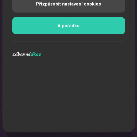
Přizpůsobit nastavení cookies
V pořádku
Laser show
Pomocí laserů Vám vytvoříme exkluzivní laser show.