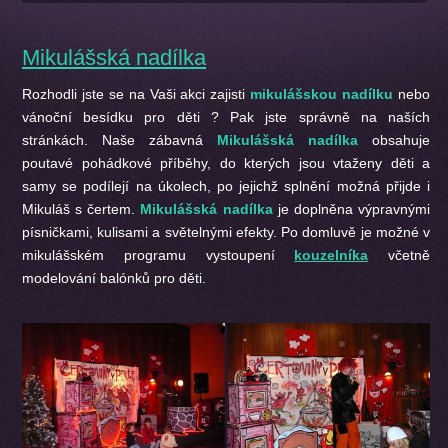
Mikulášská nadílka
Rozhodli jste se na Vaši akci zajisti
mikulášskou nadílku
nebo
vánoční besídku pro děti
? Pak jste správně na naších
stránkách. Naše zábavná
Mikulášská nadílka
obsahuje
poutavé pohádkové příběhy, do kterých jsou vtaženy děti a
samy se podílejí na úkolech, po jejichž splnění možná přijde i
Mikuláš s čertem.
Mikulášská nadílka
je doplněna výpravnými
písničkami, kulisami a světelnými efekty. Po domluvě je možné v
mikulášském programu vystoupení
kouzelníka
včetně
modelování balónků pro děti.