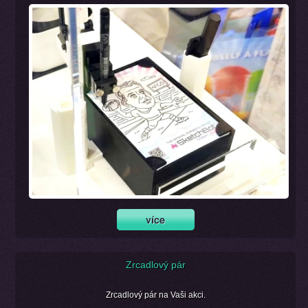
Zrcadlový pár
Zrcadlový pár na Vaši akci.