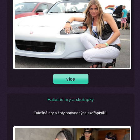
Falešné hry a skořápky
Falešné hry a finty podvodných skořápkářů.