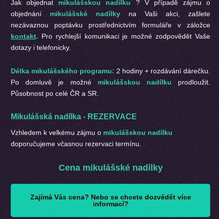
Jak objednat
mikulášskou nadílku
? V případě zájmu o
objednání
mikulášské nadílky
na Vaši akci, zašlete
nezávaznou poptávku prostřednictvím formuláře v záložce
kontakt
.
Pro rychlejší komunikaci je možné zodpovědět Vaše
dotazy i telefonicky.
Délka
mikulášského
programu:
2 hodiny + rozdávání dárečku.
Po domluvě je možné
mikulášskou nadílku
prodloužit.
Působnost po celé ČR a SR.
Mikulášská nadílka - REZERVACE
Vzhledem k velkému zájmu o
mikulášskou nadílku
doporučujeme včasnou rezervaci termínu.
Cena mikulášské nadílky
Zajímá Vás cena? Nebo se chcete dozvědět více
informací?