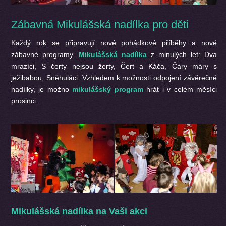
Zábavná Mikulášská nadílka pro děti
Každý rok se připravují nové pohádkové příběhy a nové
zábavné programy.
Mikulášská nadílka
z minulých let: Dva
mrazíci, S čerty nejsou žerty, Čert a Káča, Čáry máry s
ježibabou, Sněhuláci. Vzhledem k možnosti odpojení závěrečné
nadílky, je možno
mikulášský program
hrát i v celém měsíci
prosinci.
Mikulášská nadílka na Vaši akci