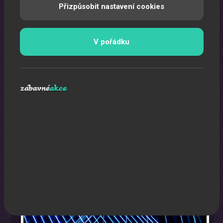
Přizpůsobit nastavení cookies
V pořádku
Laser show
Pomocí laserů Vám vytvoříme exkluzivní laser show.