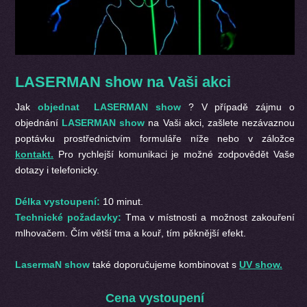
LASERMAN show na Vaši akci
Jak
objednat LASERMAN show
? V případě zájmu o
objednání
LASERMAN show
na Vaši akci, zašlete nezávaznou
poptávku prostřednictvím formuláře níže nebo v záložce
kontakt.
Pro rychlejší komunikaci je možné zodpovědět Vaše
dotazy i telefonicky.
Délka vystoupení:
10 minut.
Technické požadavky:
Tma v místnosti a možnost zakouření
mlhovačem. Čím větší tma a kouř, tím pěknější efekt.
LasermaN show
také doporučujeme kombinovat s
UV show.
Cena vystoupení