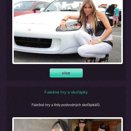
Falešné hry a skořápky
Falešné hry a finty podvodných skořápkářů.