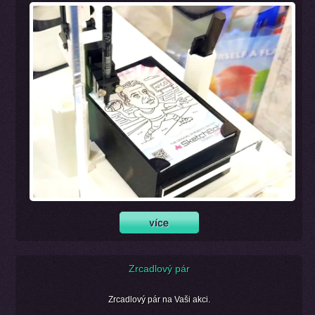
Zrcadlový pár
Zrcadlový pár na Vaši akci.