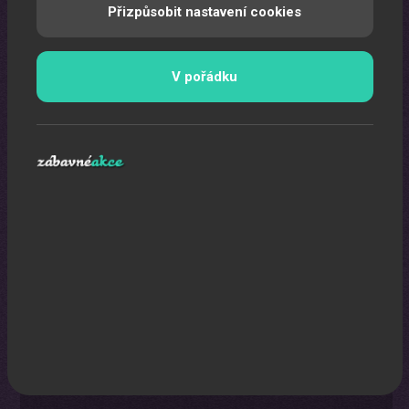
Přizpůsobit nastavení cookies
V pořádku
Oslava narozenin s animátorem
Uspořádáme pro vaše děti nezapomenutelnou oslavu.