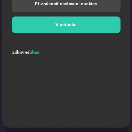
Přizpůsobit nastavení cookies
V pořádku
Laser show
Pomocí laserů Vám vytvoříme exkluzivní laser show.