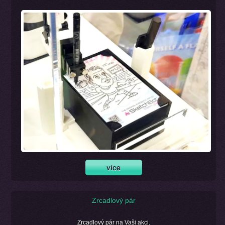
Zrcadlový pár
Zrcadlový pár na Vaši akci.