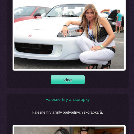
Falešné hry a skořápky
Falešné hry a finty podvodných skořápkářů.