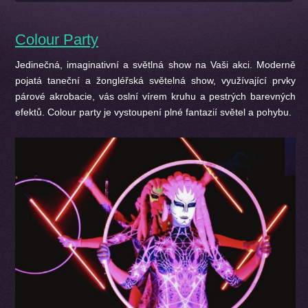
Colour Party
Jedinečná, imaginativní a světlná show na Vaši akci. Moderně
pojatá taneční a žongléřská světelná show, využívající prvky
párové akrobacie, vás oslní vírem kruhu a pestrých barevných
efektů. Colour party je vystoupení plné fantazií světel a pohybu.