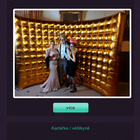
Kartářka / věštkyně