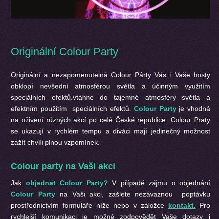
Originální Colour Party
Originální a nezapomenutelná Colour Párty Vás i Vaše hosty
obklopí nevšední atmosférou světla a účinným využitím
speciálních efektů.vtáhne do tajemné atmosféry světla a
efektním použitím speciálních efektů.
Colour Party
je vhodná
na oživení různých akcí po celé České republice. Colour Praty
se ukazují v rychlém tempu a diváci mají jedinečný možnost
zažít chvíli plnou vzpomínek.
Colour party na Vaši akci
Jak
objednat Colour Party?
V případě zájmu o objednání
Colour Party
na Vaši akci, zašlete nezávaznou poptávku
prostřednictvím formuláře níže nebo v záložce
kontakt.
Pro
rychlejší komunikaci je možné zodpovědět Vaše dotazy i