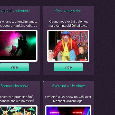
Taneční vystoupení
Program pro děti
ský tanec, orientální tanec,
Klaun, modelování balónků,
ic boogie, kankán, kabaret.
malování na obličej, atrakce.
Barmanská show
Světelná a UV show
celentní a profesionální
Světelná a UV show na Vaši akci.
manská show plná efektů.
Možnost vložení loga.