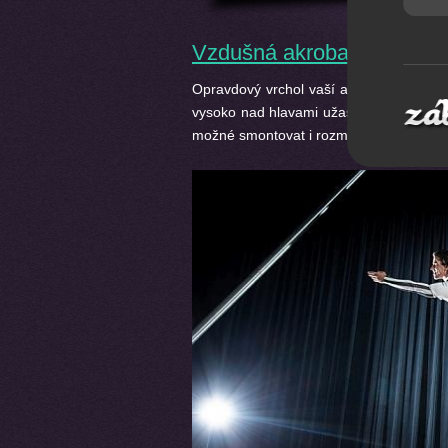
Vzdušná akrobacie
Opravdový vrchol vaší akce. Síla, pružn
vysoko nad hlavami užaslých diváků. V 
možné smontovat i rozmontovat během pě