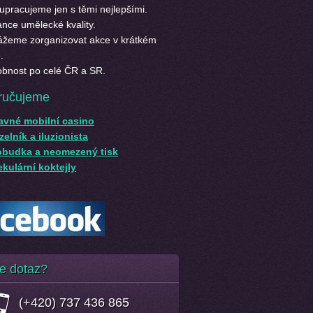
upracujeme jen s těmi nejlepšími.
nce umělecké kvality.
žeme zorganizovat akce v krátkém
.
bnost po celé ČR a SR.
ručujeme
avné mobilní casino
elník a iluzionista
obudka a neomezený tisk
kulární koktejly
e dotaz?
(+420) 737 436 865