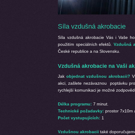
Síla vzdušná akrobacie
Síla vzdušná akrobacie Vás i Vaše ho
použitím speciálních efektů.
Vzdušná a
České republice a na Slovensku.
Vzdušná akrobacie na Vaši ak
Jak
objednat vzdušnou akrobacii?
V 
akci, zašlete nezávaznou poptávku pro
rychlejší komunikaci je možné zodpovědě
Délka programu:
7 minut.
Technické požadavky:
prostor 7x10m a
Počet vystupujících:
1
Vzdušnou akrobacii
také doporučujem