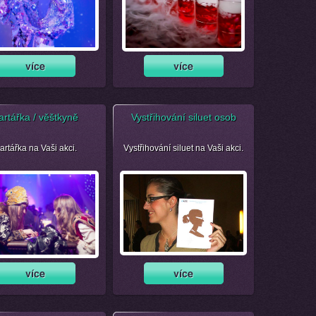
artářka / věštkyně
Vystřihování siluet osob
artářka na Vaši akci.
Vystřihování siluet na Vaši akci.