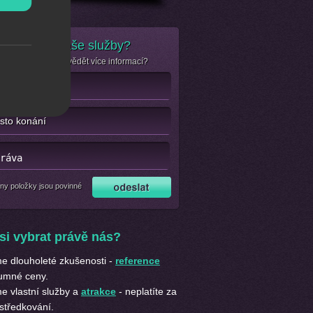
e zájem o naše služby?
se jen chcete dozvědět více informací?
ny položky jsou povinné
si vybrat právě nás?
 dlouholeté zkušenosti -
reference
umné ceny.
 vlastní služby a
atrakce
- neplatíte za
středkování.