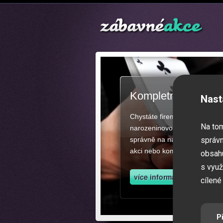
Kompletní zajištěn
Nast
Chystáte firemní akci, večíre
Na to
narozeninovou oslavu či zába
správně na našich stránkách.
správn
akci nebo kompletní zajištěn
obsahu
s využ
cílené
P