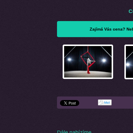
C
Zajímá Vás cena? Neb
Dále nabízíme