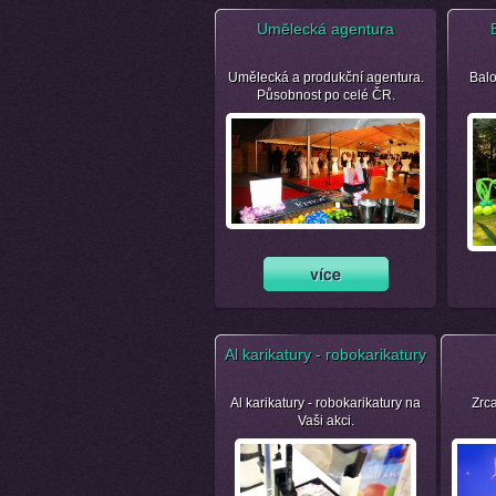
Umělecká agentura
Umělecká a produkční agentura.
Balo
Působnost po celé ČR.
Al karikatury - robokarikatury
Al karikatury - robokarikatury na
Zrca
Vaši akci.