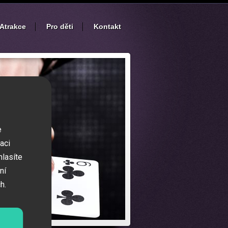
Atrakce
Pro děti
Kontakt
e
aci
hlasíte
ní
h.