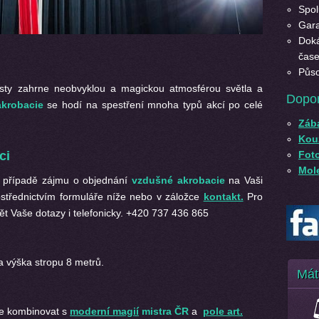
Spol
Gara
Doká
čase
Půso
sty zahrne neobvyklou a magickou atmosférou světla a
Dopo
krobacie
se hodí na spestření mnoha typů akcí po celé
Záb
Kouz
Fot
ci
Mole
případě zájmu o objednání
vzdušné akrobacie
na Vaši
střednictvím formuláře níže nebo v záložce
kontakt.
Pro
t Vaše dotazy i telefonicky. +420 737 436 865
 výška stropu 8 metrů.
Mát
e kombinovat s
moderní magií
mistra ČR
a
pole art.