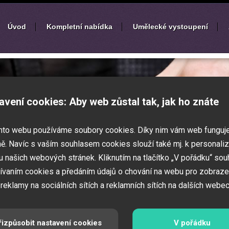
Úvod
Kompletní nabídka
Umělecké vystoupení
í
zábavných akcí
avení cookies: Aby web zůstal tak, jak ho znáte
k nebo ples? Připravujete svatbu,
mto webu používáme soubory cookies. Díky nim vám web funguj
vné představení pro děti? Pak jste
 Zajistíme Vám jednotlivé umělce na Vaši
ě. Navíc s vaším souhlasem cookies slouží také mj. k personaliz
í zábavných a firemních akcí.
 našich webových stránek. Kliknutím na tlačítko „V pořádku“ sou
ívaním cookies a předáním údajů o chování na webu pro zobraze
 reklamy na sociálních sítích a reklamních sítích na dalších webec
řizpůsobit nastavení cookies
V pořádku