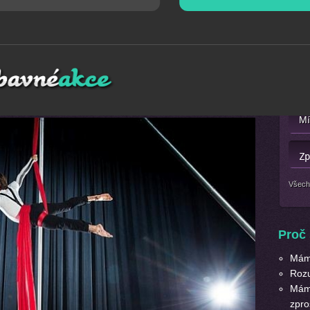
Mát
ost a elegance v taneční akrobatické choreografii na šále
Nebo 
ceně je zapůjčení až 7 metrů vysoké konstrukce, kterou je
ti minut v jakémkoli prostoru.
Všech
Proč 
Máme
Roz
Máme
zpro