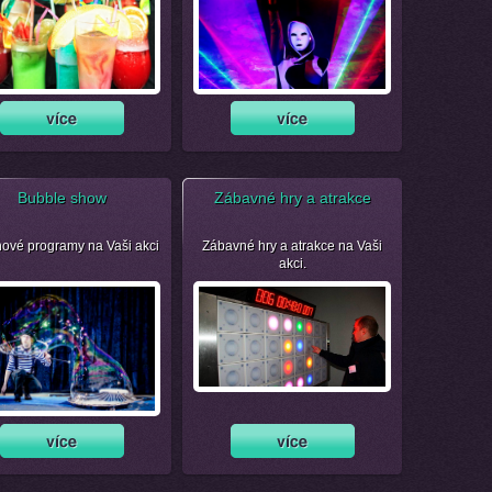
Bubble show
Zábavné hry a atrakce
nové programy na Vaši akci
Zábavné hry a atrakce na Vaši
akci.