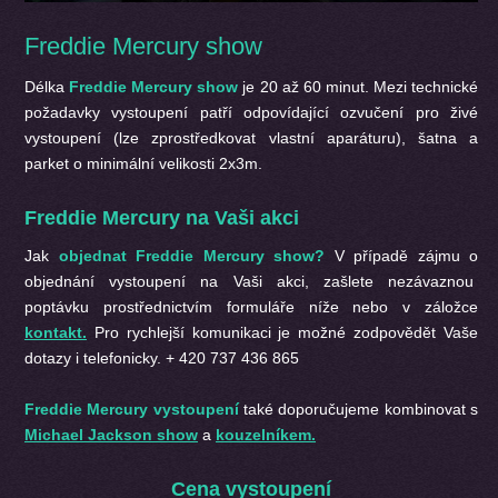
Freddie Mercury show
Délka
Freddie Mercury show
je 20 až 60 minut. Mezi technické
požadavky vystoupení patří odpovídající ozvučení pro živé
vystoupení (lze zprostředkovat vlastní aparáturu), šatna a
parket o minimální velikosti 2x3m.
Freddie Mercury na Vaši akci
Jak
objednat Freddie Mercury show?
V případě zájmu o
objednání vystoupení na Vaši akci, zašlete nezávaznou
poptávku prostřednictvím formuláře níže nebo v záložce
kontakt.
Pro rychlejší komunikaci je možné zodpovědět Vaše
dotazy i telefonicky. + 420 737 436 865
Freddie Mercury vystoupení
také doporučujeme kombinovat s
Michael Jackson show
a
kouzelníkem.
Cena vystoupení