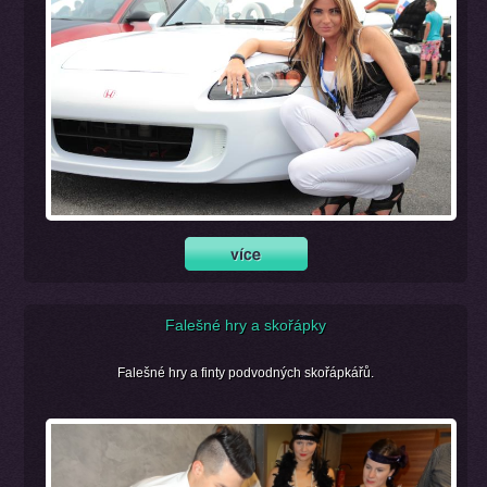
Falešné hry a skořápky
Falešné hry a finty podvodných skořápkářů.