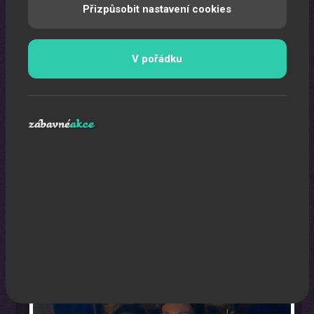
Přizpůsobit nastavení cookies
V pořádku
Karikaturista
Jedná se o originální a nezapomenutelný zážitek.