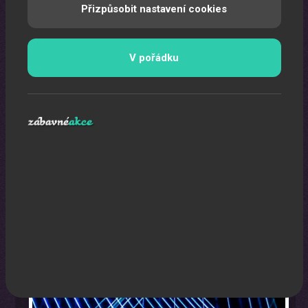
Přizpůsobit nastavení cookies
V pořádku
Laser show
Pomocí laserů Vám vytvoříme exkluzivní laser show.