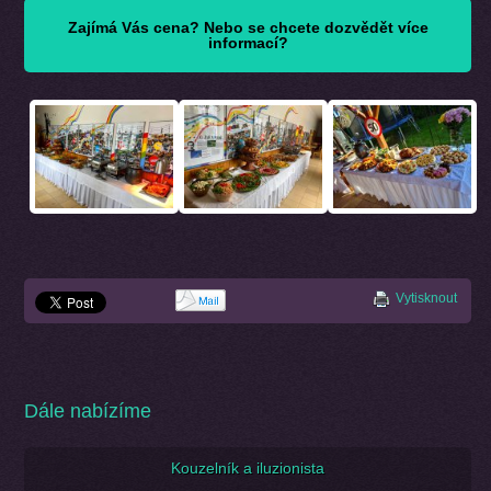
Zajímá Vás cena? Nebo se chcete dozvědět více
informací?
Vytisknout
Dále nabízíme
Kouzelník a iluzionista