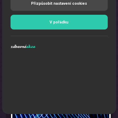
Přizpůsobit nastavení cookies
V pořádku
Laser show
Pomocí laserů Vám vytvoříme exkluzivní laser show.