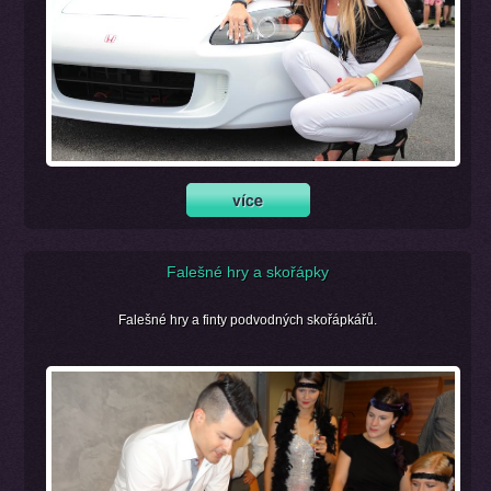
Falešné hry a skořápky
Falešné hry a finty podvodných skořápkářů.