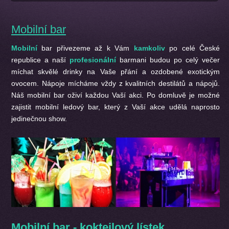
Mobilní bar
Mobilní
bar přivezeme až k Vám
kamkoliv
po celé České
republice a naší
profesionální
barmani budou po celý večer
míchat skvělé drinky na Vaše přání a ozdobené exotickým
ovocem. Nápoje mícháme vždy z kvalitních destilátů a nápojů.
Náš mobilní bar oživí každou Vaší akci. Po domluvě je možné
zajistit mobilní ledový bar, který z Vaší akce udělá naprosto
jedinečnou show.
Mobilní bar - koktejlový lístek