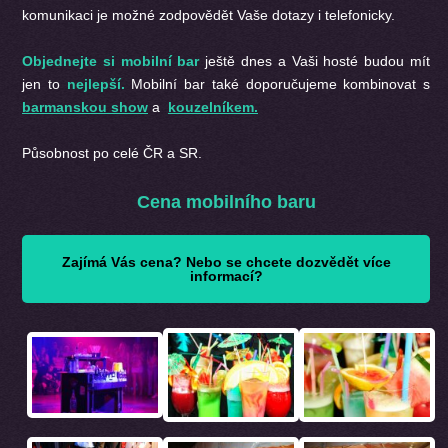
komunikaci je možné zodpovědět Vaše dotazy i telefonicky.
Objednejte si mobilní bar
ještě dnes a Vaši hosté budou mít
jen to
nejlepší.
Mobilní bar také doporučujeme kombinovat s
barmanskou show
a
kouzelníkem.
Působnost po celé ČR a SR.
Cena mobilního baru
Zajímá Vás cena? Nebo se chcete dozvědět více
informací?