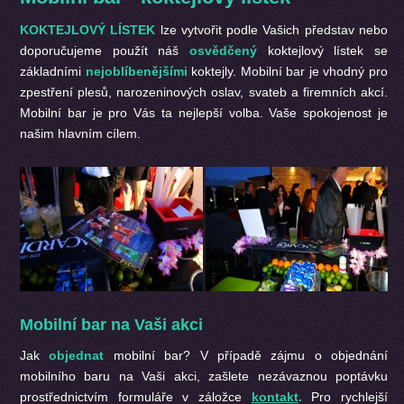
KOKTEJLOVÝ LÍSTEK
lze vytvořit podle Vašich představ nebo
doporučujeme použít náš
osvědčený
koktejlový lístek se
základními
nejoblíbenějšími
koktejly. Mobilní bar je vhodný pro
zpestření plesů, narozeninových oslav, svateb a firemních akcí.
Mobilní bar je pro Vás ta nejlepší volba. Vaše spokojenost je
našim hlavním cílem.
Mobilní bar na Vaši akci
Jak
objednat
mobilní bar? V případě zájmu o objednání
mobilního baru na Vaši akci, zašlete nezávaznou poptávku
prostřednictvím formuláře v záložce
kontakt
.
Pro rychlejší