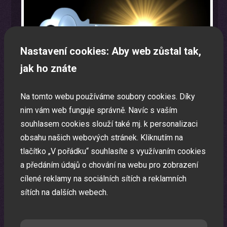
Nastavení cookies: Aby web zůstal tak,
jak ho znáte
Na tomto webu používáme soubory cookies. Díky
nim vám web funguje správně. Navíc s vaším
souhlasem cookies slouží také mj. k personalizaci
obsahu našich webových stránek. Kliknutím na
tlačítko „V pořádku“ souhlasíte s využívaním cookies
Oslava narozenin s animátorem
a předáním údajů o chování na webu pro zobrazení
Uspořádáme pro vaše děti nezapomenutelnou oslavu.
cílené reklamy na sociálních sítích a reklamních
sítích na dalších webech.