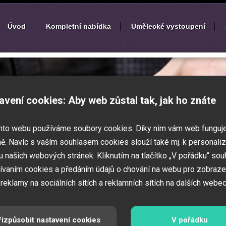
Úvod
Kompletní nabídka
Umělecké vystoupení
í
zábavných akcí
avení cookies: Aby web zůstal tak, jak ho znáte
k nebo ples? Připravujete svatbu,
mto webu používáme soubory cookies. Díky nim vám web funguj
vné představení pro děti? Pak jste
 Zajistíme Vám jednotlivé umělce na Vaši
ě. Navíc s vaším souhlasem cookies slouží také mj. k personaliz
í zábavných a firemních akcí.
 našich webových stránek. Kliknutím na tlačítko „V pořádku“ sou
ívaním cookies a předáním údajů o chování na webu pro zobraze
 reklamy na sociálních sítích a reklamních sítích na dalších webec
řizpůsobit nastavení cookies
V pořádku