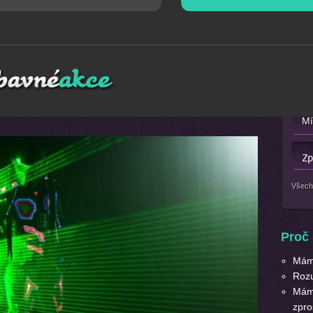
Mát
, které neuvěřitelným způsobem ovládají laserové paprsky
Nebo 
rovodu magické synchronizované hudby v nadčasových
derní techniky, laseru, zvuku, tance a fantasie ve Vás
ážitek.
Všech
Proč 
Máme
Roz
Máme
zpro