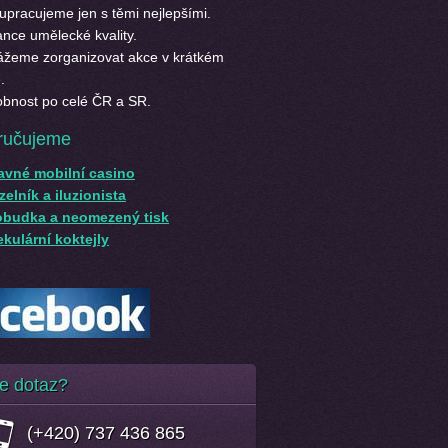
upracujeme jen s těmi nejlepšími.
nce umělecké kvality.
žeme zorganizovat akce v krátkém
.
bnost po celé ČR a SR.
ručujeme
avné mobilní casino
elník a iluzionista
obudka a neomezený tisk
kulární koktejly
e dotaz?
(+420) 737 436 865