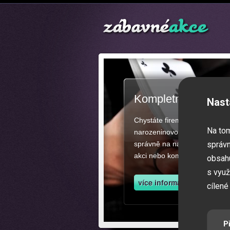
Kompletní zajištěn
Nast
Chystáte firemní akci, večíre
Na to
narozeninovou oslavu či zába
správně na našich stránkách.
správn
akci nebo kompletní zajištěn
obsahu
s využ
cílené
P