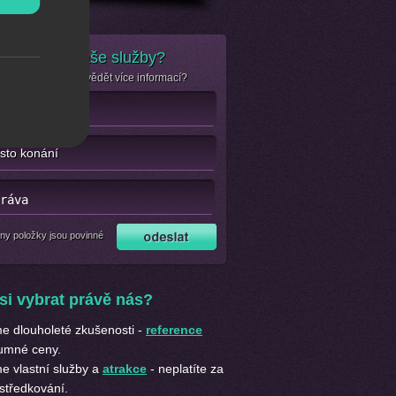
e zájem o naše služby?
se jen chcete dozvědět více informací?
ny položky jsou povinné
si vybrat právě nás?
 dlouholeté zkušenosti -
reference
umné ceny.
 vlastní služby a
atrakce
- neplatíte za
středkování.