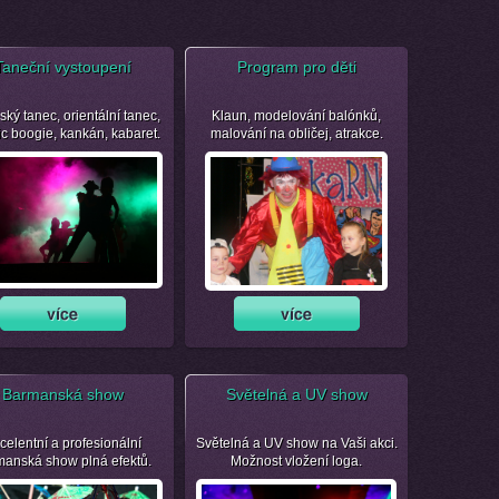
Taneční vystoupení
Program pro děti
ský tanec, orientální tanec,
Klaun, modelování balónků,
ic boogie, kankán, kabaret.
malování na obličej, atrakce.
Barmanská show
Světelná a UV show
celentní a profesionální
Světelná a UV show na Vaši akci.
manská show plná efektů.
Možnost vložení loga.