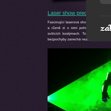
Laser show predators
Fascinující laserová show dvou bytostí
a různě si s nimi pohrávají za dop
svítících kostýmech. Toto spojení mo
bezpochyby zanechá nezapomenutelný z