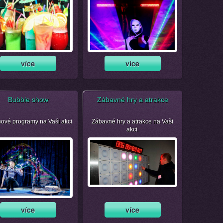
Bubble show
Zábavné hry a atrakce
nové programy na Vaši akci
Zábavné hry a atrakce na Vaši
akci.