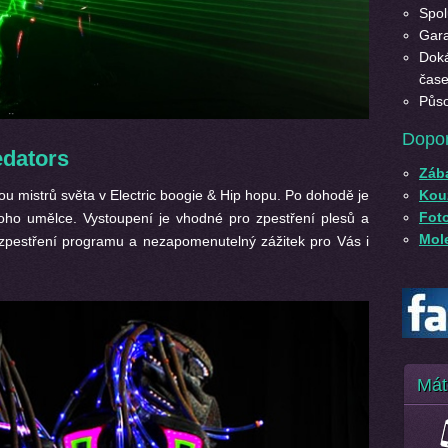
Spol
Gara
Doká
čase
Půso
Dopo
edators
Záb
Kouz
vou mistrů světa v Electric boogie & Hip hopu. Po dohodě je
Fot
oho umělce. Vystoupení je vhodné pro zpestření plesů a
Mole
 zpestření programu a nezapomenutelný zážitek pro Vás i
Mát