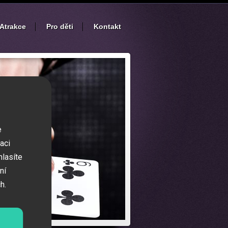
Atrakce
Pro děti
Kontakt
e
aci
hlasíte
ní
h.