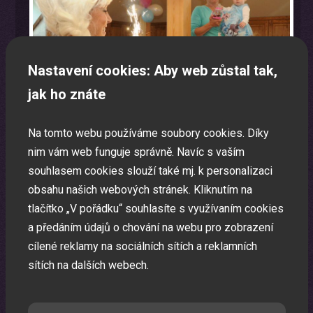
Nastavení cookies: Aby web zůstal tak,
jak ho znáte
Na tomto webu používáme soubory cookies. Díky
nim vám web funguje správně. Navíc s vaším
souhlasem cookies slouží také mj. k personalizaci
obsahu našich webových stránek. Kliknutím na
tlačítko „V pořádku“ souhlasíte s využívaním cookies
Laser show
a předáním údajů o chování na webu pro zobrazení
cílené reklamy na sociálních sítích a reklamních
Pomocí laserů Vám vytvoříme exkluzivní laser show.
sítích na dalších webech.