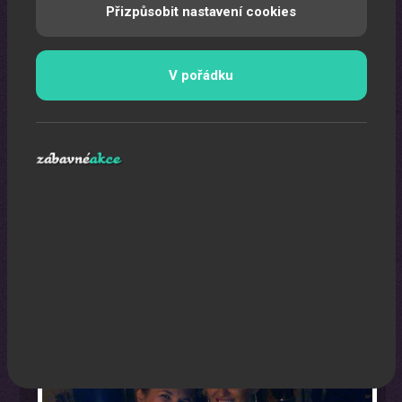
Přizpůsobit nastavení cookies
V pořádku
Karikaturista
Jedná se o originální a nezapomenutelný zážitek.