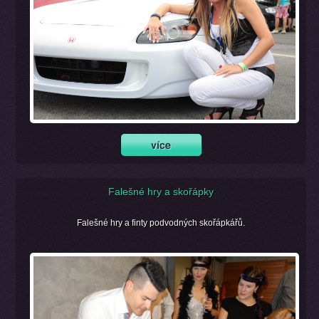
Falešné hry a skořápky
Falešné hry a finty podvodných skořápkářů.