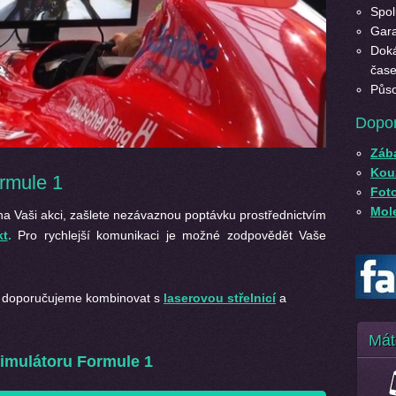
Spol
Gara
Doká
čase
Půso
Dopo
Záb
Kouz
rmule 1
Fot
Mole
na Vaši akci, zašlete nezávaznou poptávku prostřednictvím
kt
.
Pro rychlejší komunikaci je možné zodpovědět Vaše
 doporučujeme kombinovat s
laserovou střelnicí
a
Mát
imulátoru Formule 1