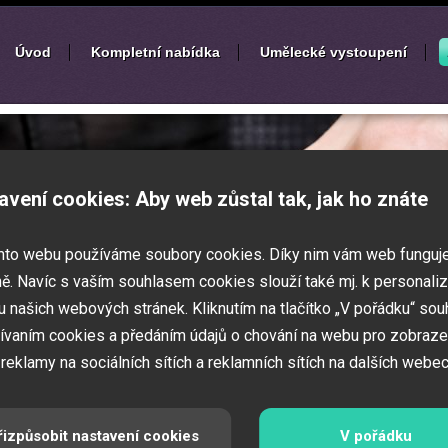
Úvod
Kompletní nabídka
Umělecké vystoupení
í
zábavných akcí
avení cookies: Aby web zůstal tak, jak ho znáte
k nebo ples? Připravujete svatbu,
mto webu používáme soubory cookies. Díky nim vám web funguj
vné představení pro děti? Pak jste
 Zajistíme Vám jednotlivé umělce na Vaši
ě. Navíc s vaším souhlasem cookies slouží také mj. k personaliz
í zábavných a firemních akcí.
 našich webových stránek. Kliknutím na tlačítko „V pořádku“ sou
ívaním cookies a předáním údajů o chování na webu pro zobraze
 reklamy na sociálních sítích a reklamních sítích na dalších webec
řizpůsobit nastavení cookies
V pořádku