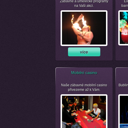
Zábavné a umělecké programy
Ex
na Vaši akci.
bar
Mobilní casino
Naše zábavné mobilní casino
Bubli
přivezeme až k Vám.