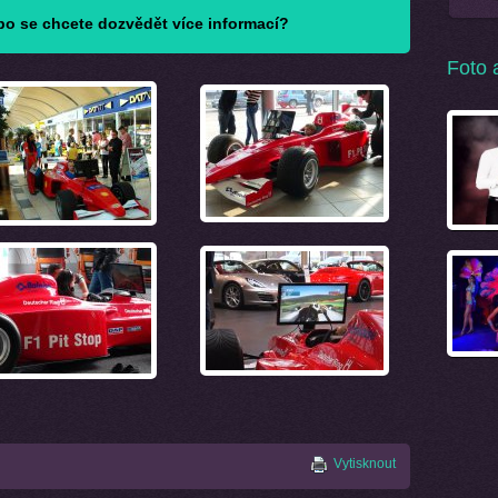
o se chcete dozvědět více informací?
Foto 
Vytisknout