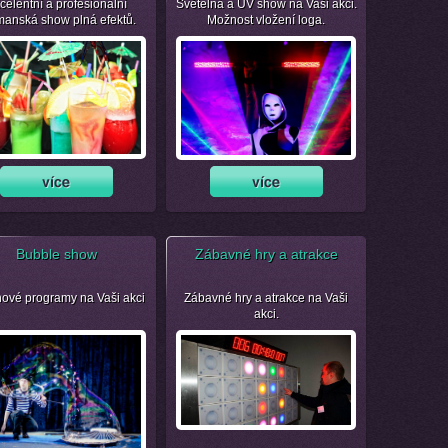
celentní a profesionální
Světelná a UV show na Vaši akci.
manská show plná efektů.
Možnost vložení loga.
Bubble show
Zábavné hry a atrakce
nové programy na Vaši akci
Zábavné hry a atrakce na Vaši
akci.