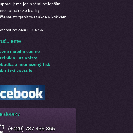
upracujeme jen s těmi nejlepšími.
nce umělecké kvality.
žeme zorganizovat akce v krátkém
.
bnost po celé ČR a SR.
ručujeme
avné mobilní casino
elník a iluzionista
obudka a neomezený tisk
kulární koktejly
e dotaz?
(+420) 737 436 865