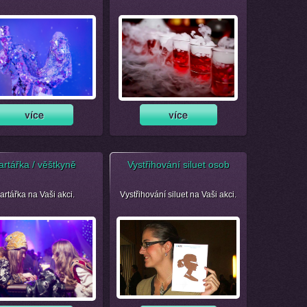
artářka / věštkyně
Vystřihování siluet osob
artářka na Vaši akci.
Vystřihování siluet na Vaši akci.