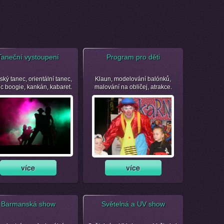
Taneční vystoupení
Program pro děti
ský tanec, orientální tanec,
Klaun, modelování balónků,
ic boogie, kankán, kabaret.
malování na obličej, atrakce.
Barmanská show
Světelná a UV show