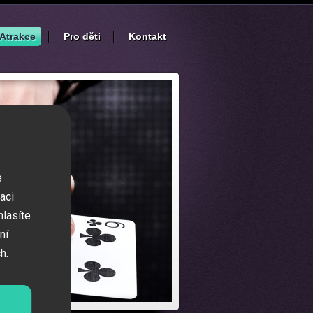
Atrakce
Pro děti
Kontakt
e
aci
hlasíte
ní
h.