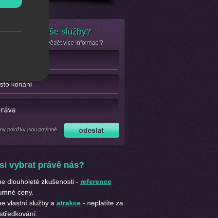
e zájem o naše služby?
se jen chcete dozvědět více informací?
ny položky jsou povinné
si vybrat právě nás?
 dlouholeté zkušenosti -
reference
umné ceny.
 vlastní služby a
atrakce
- neplatíte za
středkování.