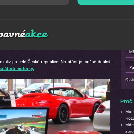
Mát
a zábavná atrakce vhodná na firemní večírky, plesy a
Nebo 
ý pro všechny věkové kategorie a bude
skvělým zážitkem
potřebné k Vaší maximální spokojenosti. Ochutnejte něco
ného a neokoukaného programu.
oliv po celé České republice. Na přání je možné doplnit
ulátorů motorky.
Všech
Proč 
Máme
Roz
Máme
zpro