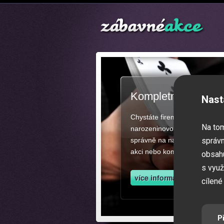
Kompletní zajištěn
Nast
Chystáte firemní akci, večíre
Na to
narozeninovou oslavu či zába
správně na našich stránkách.
správn
akci nebo kompletní zajištěn
obsahu
s využ
cílené
P