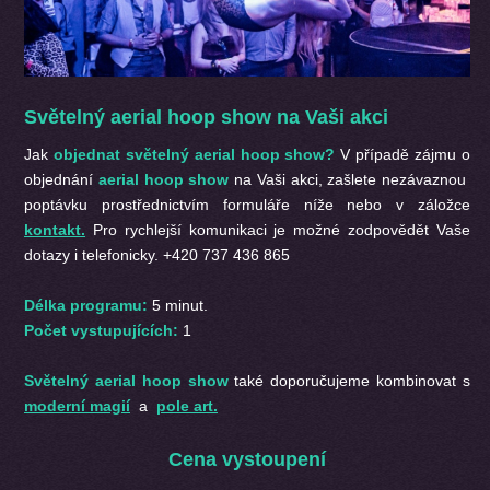
Světelný aerial hoop show na Vaši akci
Jak
objednat světelný aerial hoop show?
V případě zájmu o
objednání
aerial hoop show
na Vaši akci, zašlete nezávaznou
poptávku prostřednictvím formuláře níže nebo v záložce
kontakt.
Pro rychlejší komunikaci je možné zodpovědět Vaše
dotazy i telefonicky. +420 737 436 865
Délka programu:
5 minut.
Počet vystupujících:
1
Světelný aerial hoop show
také doporučujeme kombinovat s
moderní magií
a
pole art.
Cena vystoupení