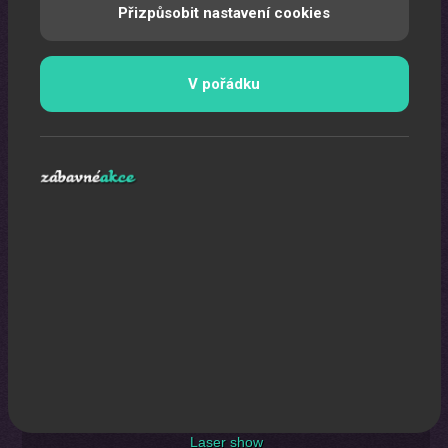
Přizpůsobit nastavení cookies
Uspořádáme pro vaše děti nezapomenutelnou oslavu.
V pořádku
Laser show