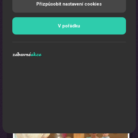
Přizpůsobit nastavení cookies
V pořádku
Oslava narozenin s animátorem
Uspořádáme pro vaše děti nezapomenutelnou oslavu.