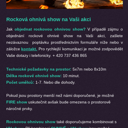
Rocková ohnivá show na Vaši akci
Jak
objednat rockovou ohnivou show?
V případě zájmu o
objednání rockové ohnivé show na Vaši akci, zašlete
nezávaznou poptávku prostřednictvím formuláře níže nebo v
záložce
kontakt.
Pro rychlejší komunikaci je možné zodpovědět
Vaše dotazy i telefonicky. + 420 737 436 865
Technické požadavky na prostor:
5x7m nebo 8x10m
Délka rockové ohnivé show:
10 minut.
Počet umělců:
1-7. Nebo dle dohody.
Pokud jsou prostory menší než námi doporučené, je možné
FIRE show
uskutečnit avšak bude omezena o prostorově
náročné prvky.
Rockovou ohnivou show
také doporučujeme kombinovat s