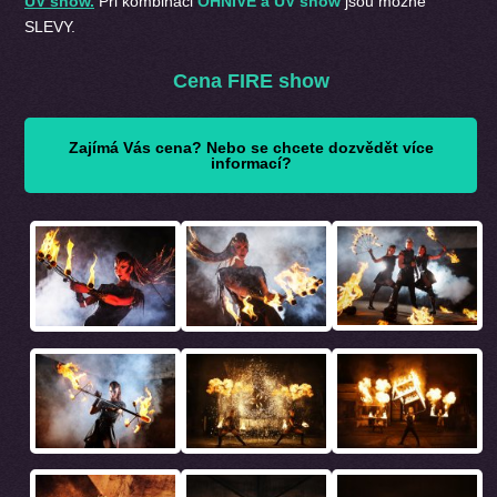
UV show.
Při kombinaci
OHNIVĚ a UV show
jsou možné
SLEVY.
Cena FIRE show
Zajímá Vás cena? Nebo se chcete dozvědět více
informací?