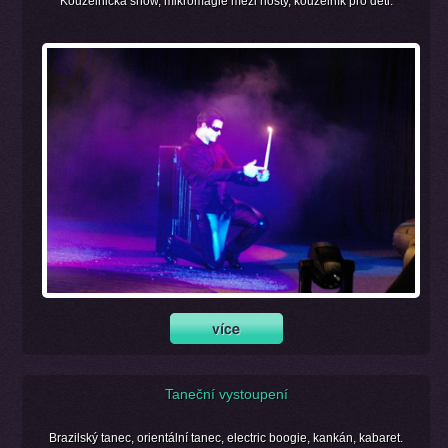
Kouzelnická show, mikromagie mezi hosty, kouzelník pro děti.
Taneční vystoupení
Brazilský tanec, orientální tanec, electric boogie, kankán, kabaret.