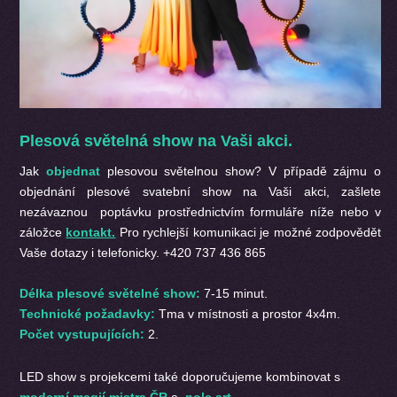
Plesová světelná show na Vaši akci.
Jak
objednat
plesovou světelnou show? V případě zájmu o
objednání plesové svatební show na Vaši akci, zašlete
nezávaznou poptávku prostřednictvím formuláře níže nebo v
záložce
kontakt.
Pro rychlejší komunikaci je možné zodpovědět
Vaše dotazy i telefonicky. +420 737 436 865
Délka plesové světelné show:
7-15 minut.
Technické požadavky:
Tma v místnosti a prostor 4x4m.
Počet vystupujících:
2.
LED show s projekcemi t
aké doporučujeme kombinovat s
moderní magií
mistra ČR
a
pole art.