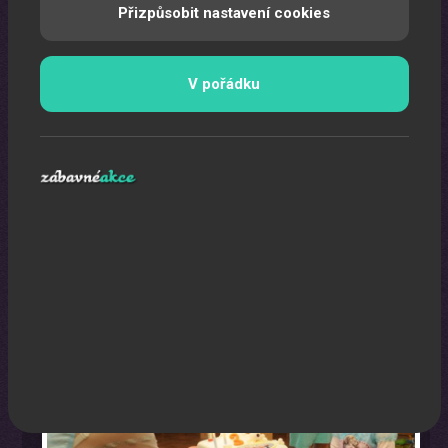
Přizpůsobit nastavení cookies
V pořádku
Oslava narozenin s animátorem
Uspořádáme pro vaše děti nezapomenutelnou oslavu.