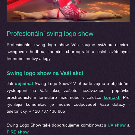
Profesionální sving logo show
Profesionální swing logo show
Vás zaujme svižnou electro-
swingovou hudbou, taneční choreografií a oslní světelnými
firemními motivy a logy.
Swing logo show na Vaši akci
Jak
objednat
Swing Logo Show
? V případě zájmu o objednání
vystoupení na Vaši akci, zašlete nezávaznou poptávku
prostřednictvím formuláře níže nebo v záložce
kontakt.
Pro
rychlejší komunikaci je možné zodpovědět Vaše dotazy i
telefonicky. + 420 737 436 865
Swing Logo Show také doporučujeme kombinovat s
UV show
a
FIRE show.