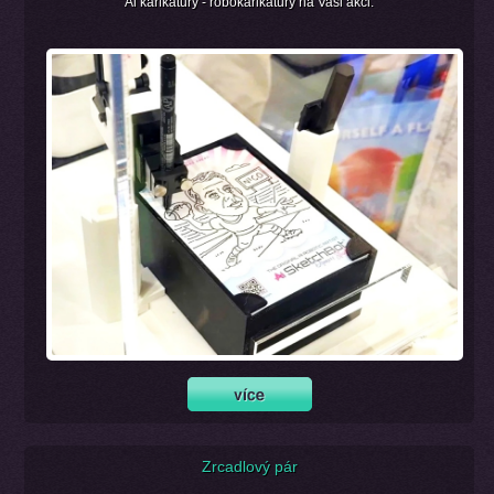
Al karikatury - robokarikatury na Vaši akci.
Zrcadlový pár