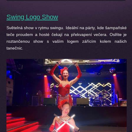
Swing Logo Show
Světelná show v rytmu swingu. Ideální na párty, kde šampaňské
teče proudem a hosté čekají na překvapení večera. Oslňte je
roztančenou show s vaším logem zářícím kolem našich
tanečnic.