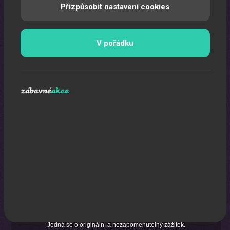
Pomocí laserů Vám vytvoříme exkluzivní laser show.
Přizpůsobit nastavení cookies
V pořádku
Karikaturista
Jedná se o originální a nezapomenutelný zážitek.