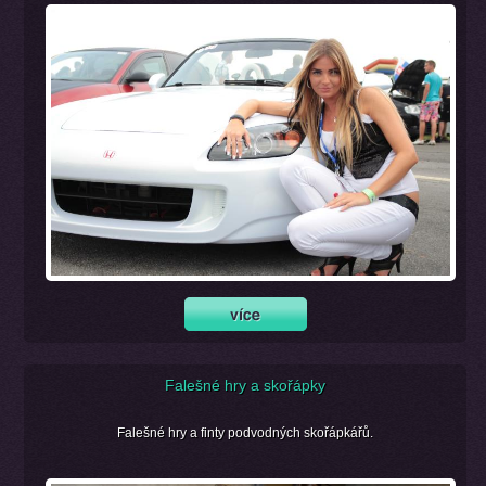
Falešné hry a skořápky
Falešné hry a finty podvodných skořápkářů.