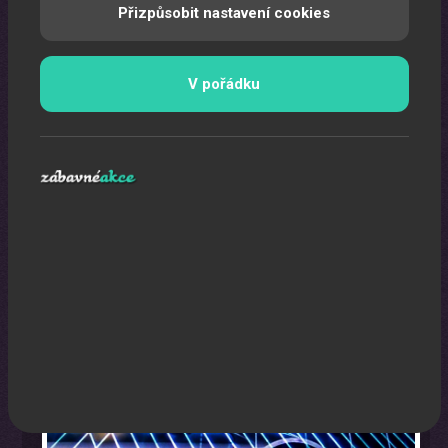
Přizpůsobit nastavení cookies
V pořádku
Laser show
Pomocí laserů Vám vytvoříme exkluzivní laser show.