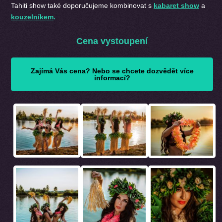
Tahiti show také doporučujeme kombinovat s
kabaret show
a
kouzelníkem
.
Cena vystoupení
Zajímá Vás cena? Nebo se chcete dozvědět více
informací?