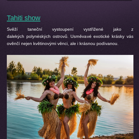
Tahiti show
Svěží taneční vystoupení vystřižené jako z
dalekých polynéských ostrovů. Usměvavé exotické krásky vás
ověnčí nejen květinovými věnci, ale i krásnou podívanou.