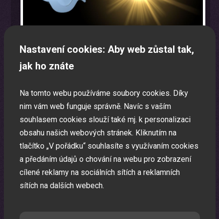
Nastavení cookies: Aby web zůstal tak,
jak ho znáte
Na tomto webu používáme soubory cookies. Díky
nim vám web funguje správně. Navíc s vaším
Oslava narozenin s animátorem
souhlasem cookies slouží také mj. k personalizaci
Uspořádáme pro vaše děti nezapomenutelnou oslavu.
obsahu našich webových stránek. Kliknutím na
tlačítko „V pořádku“ souhlasíte s využívaním cookies
a předáním údajů o chování na webu pro zobrazení
cílené reklamy na sociálních sítích a reklamních
sítích na dalších webech.