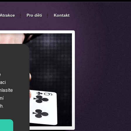
Atrakce
Pro děti
Kontakt
e
aci
hlasíte
ní
h.