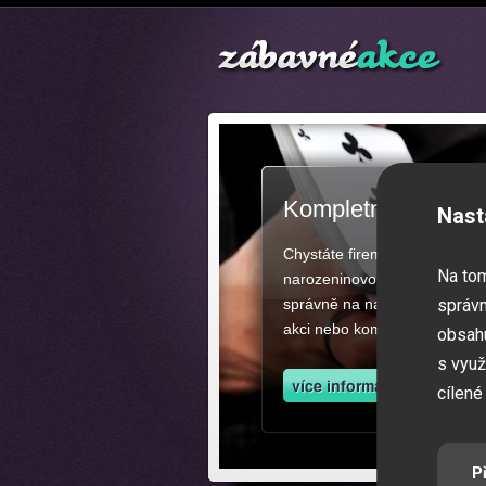
Kompletní zajištěn
Nast
Chystáte firemní akci, večíre
Na to
narozeninovou oslavu či zába
správně na našich stránkách.
správn
akci nebo kompletní zajištěn
obsahu
s využ
cílené
P