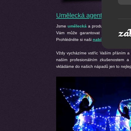
Umělecká agentura Ostra
Jsme
umělecká
a produkční
agentura
Vám může garantovat profesionální tý
Prohlédněte si naši
nabídku.
Vždy vycházíme vstříc Vaším přáním a 
naším profesionálním zkušenostem a 
vkládáme do našich nápadů jen to nejlep