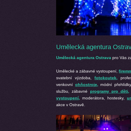
Umělecká agentura Ostrava
Umělecká agentura Ostrava
pro Vás za
Umělecké a zábavné vystoupení,
firemn
svatební výzdoba,
fotokoutek,
profe
venkovní
ohňostroje
,
módní přehlídk
službu, zábavné
programy pro děti
,
vystoupení
,
moderátora, hostesky,
u
akce v Ostravě.