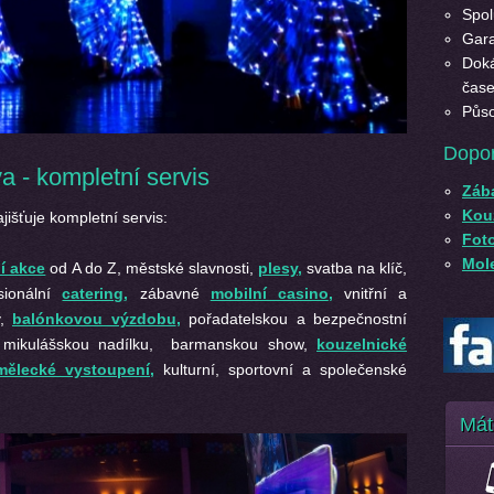
Spol
Gara
Doká
čase
Půso
Dopo
 - kompletní servis
Záb
Kouz
jišťuje kompletní servis:
Fot
Mole
í akce
od A do Z, městské slavnosti,
plesy
,
svatba na klíč,
sionální
catering
,
zábavné
mobilní casino
,
vnitřní a
y,
balónkovou výzdobu
,
pořadatelskou a bezpečnostní
mikulášskou nadílku, barmanskou show,
kouzelnické
mělecké vystoupení
,
kulturní, sportovní a společenské
Mát