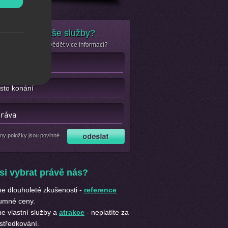
e zájem o naše služby?
se jen chcete dozvědět více informací?
ny položky jsou povinné
si vybrat právě nás?
 dlouholeté zkušenosti -
reference
umné ceny.
 vlastní služby a
atrakce
- neplatíte za
středkování.