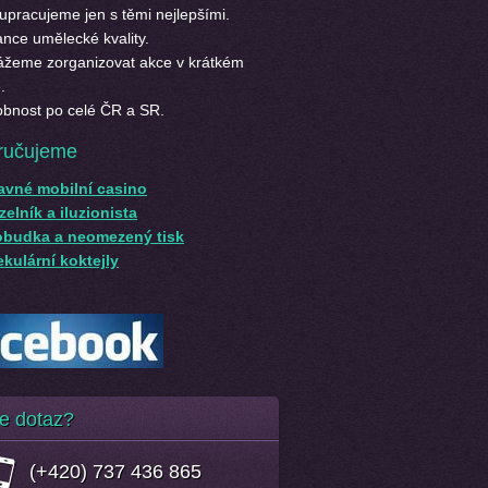
upracujeme jen s těmi nejlepšími.
nce umělecké kvality.
žeme zorganizovat akce v krátkém
.
bnost po celé ČR a SR.
ručujeme
avné mobilní casino
elník a iluzionista
obudka a neomezený tisk
kulární koktejly
e dotaz?
(+420) 737 436 865