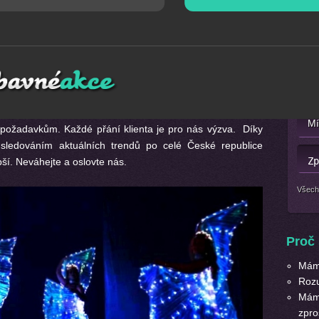
va
Mát
působící v
Ostravě
a okolí.
Umělecká agentura Ostrava
Nebo 
m složený z odborníků s několikaletou praxí v oboru.
požadavkům. Každé přání klienta je pro nás výzva. Díky
sledováním aktuálních trendů po celé České republice
ší. Neváhejte a oslovte nás.
Všech
Proč 
Máme
Roz
Máme
zpro