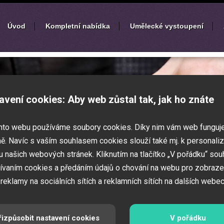
Úvod
Kompletní nabídka
Umělecké vystoupení
í
zábavných akcí
avení cookies: Aby web zůstal tak, jak ho znáte
k nebo ples? Připravujete svatbu,
mto webu používáme soubory cookies. Díky nim vám web funguj
vné představení pro děti? Pak jste
 Zajistíme Vám jednotlivé umělce na Vaši
ě. Navíc s vaším souhlasem cookies slouží také mj. k personaliz
í zábavných a firemních akcí.
 našich webových stránek. Kliknutím na tlačítko „V pořádku“ sou
ívaním cookies a předáním údajů o chování na webu pro zobraze
 reklamy na sociálních sítích a reklamních sítích na dalších webec
řizpůsobit nastavení cookies
V pořádku